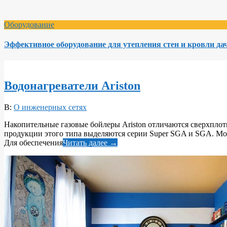
Оборудование
Эффективное оборудование для утепления стен и кровли да
Водонагреватели Ariston
2017-
В:
О инженерных сетях
10-
Накопительные газовые бойлеры Ariston отличаются сверхплот
23
продукции этого типа выделяются серии Super SGA и SGA. Моде
Для обеспечения
Читать далее →