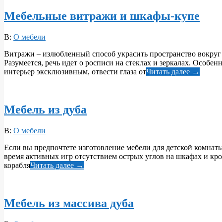
Мебельные витражи и шкафы-купе
2017-
В:
О мебели
10-
Витражи – излюбленный способ украсить пространство вокруг 
23
Разумеется, речь идет о росписи на стеклах и зеркалах. Особ
интерьер эксклюзивным, отвести глаза от
Читать далее →
Мебель из дуба
2017-
В:
О мебели
10-
Если вы предпочтете изготовление мебели для детской комнаты
23
время активных игр отсутствием острых углов на шкафах и кров
корабля
Читать далее →
Мебель из массива дуба