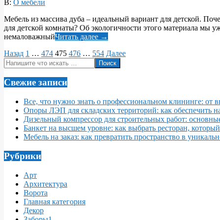
2017-
В:
О мебели
10-
Мебель из массива дуба – идеальный вариант для детской. Поч
23
для детской комнаты? Об экологичности этого материала мы уж
немаловажный
Читать далее →
Пагинация
Назад
1
…
474
475
476
…
554
Далее
Поиск
записей
Свежие записи
Все, что нужно знать о профессиональном клининге: от 
Опоры ЛЭП для складских территорий: как обеспечить 
Дизельный компрессор для строительных работ: основны
Банкет на высшем уровне: как выбрать ресторан, которы
Мебель на заказ: как превратить пространство в уникаль
Рубрики
Арт
Архитектура
Ворота
Главная категория
Декор
Заборы1