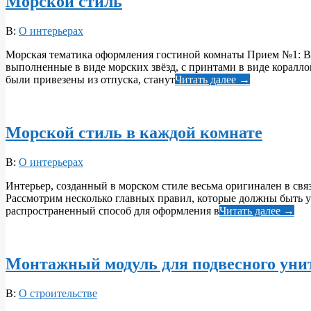
Морской стиль
2017-
В:
О интерьерах
10-
Морская тематика оформления гостиной комнаты Прием №1: Ве
23
выполненные в виде морских звёзд, с принтами в виде коралл
были привезены из отпуска, станут
Читать далее →
Морской стиль в каждой комнате
2017-
В:
О интерьерах
10-
Интерьер, созданный в морском стиле весьма оригинален в свя
23
Рассмотрим несколько главных правил, которые должны быть у
распространенный способ для оформления в
Читать далее →
Монтажный модуль для подвесного уни
2017-
В:
О строительстве
10-