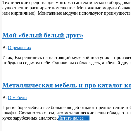
Технические средства для монтажа сантехнического оборудовани
23
существенно расширяет помещение. Монтажные модули бывают д
или кирпичные). Монтажные модули используют преимуществ
Мой «белый белый друг»
2017-
В:
О ремонтах
10-
Итак, Вы решились на настоящий мужской поступок – произвест
23
нибудь на седьмом небе. Однако вы сейчас здесь, а «белый дру
Металлическая мебель и про каталог к
2017-
В:
О мебели
10-
При выборе мебели все больше людей отдают предпочтение той, 
23
шкафы. Связано это с тем, что металлические вещи обладают 
хуже зарубежных аналогов,
Читать далее →