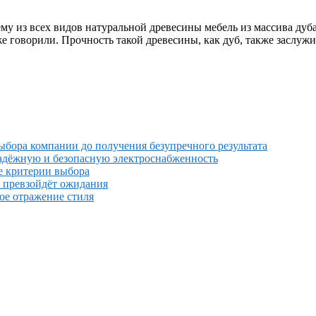
ему из всех видов натуральной древесины мебель из массива ду
е говорили. Прочность такой древесины, как дуб, также заслужи
выбора компании до получения безупречного результата
надёжную и безопасную электроснабженность
е критерии выбора
й превзойдёт ожидания
ное отражение стиля