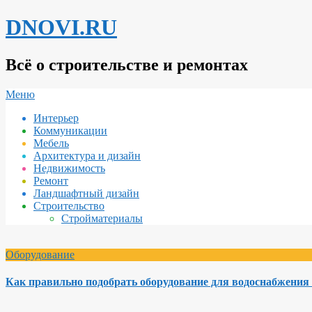
Перейти
DNOVI.RU
к
содержимому
Всё о строительстве и ремонтах
Вторичное
Меню
меню
Интерьер
навигации
Коммуникации
Мебель
Архитектура и дизайн
Недвижимость
Ремонт
Ландшафтный дизайн
Строительство
Стройматериалы
Оборудование
Как правильно подобрать оборудование для водоснабжения 