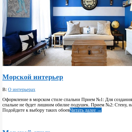
Морской интерьер
2017-
В:
О интерьерах
10-
Оформление в морском стиле спальни Прием №1: Для создания м
23
спальне не будет лишним обилие подушек. Прием №2: Стену, н
Подойдите к выбору таких обоев
Читать далее →