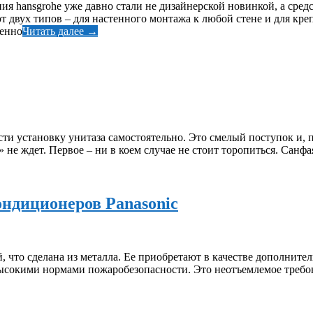
я hansgrohe уже давно стали не дизайнерской новинкой, а средс
вух типов – для настенного монтажа к любой стене и для креп
енно
Читать далее →
и установку унитаза самостоятельно. Это смелый поступок и, по
г» не ждет. Первое – ни в коем случае не стоит торопиться. Сан
ондиционеров Panasonic
что сделана из металла. Ее приобретают в качестве дополнитель
высокими нормами пожаробезопасности. Это неотъемлемое требо