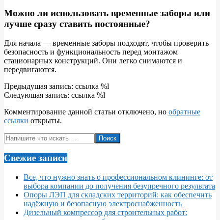
Можно ли использовать временные заборы или
лучше сразу ставить постоянные?
Для начала — временные заборы подходят, чтобы проверить
безопасность и функциональность перед монтажом
стационарных конструкций. Они легко снимаются и
передвигаются.
2026-
Предыдущая запись: ссылка %l
06-
Следующая запись: ссылка %l
10
Комментирование данной статьи отключено, но
обратные
ссылки
открыты.
Поиск
Свежие записи
Все, что нужно знать о профессиональном клининге: от
выбора компании до получения безупречного результата
Опоры ЛЭП для складских территорий: как обеспечить
надёжную и безопасную электроснабженность
Дизельный компрессор для строительных работ: