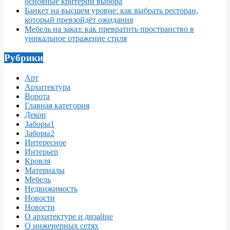
основные критерии выбора
Банкет на высшем уровне: как выбрать ресторан,
который превзойдёт ожидания
Мебель на заказ: как превратить пространство в
уникальное отражение стиля
Рубрики
Арт
Архитектура
Ворота
Главная категория
Декор
Заборы1
Заборы2
Интересное
Интерьер
Кровля
Материалы
Мебель
Недвижимость
Новости
Новости
О архитектуре и дизайне
О инженерных сетях