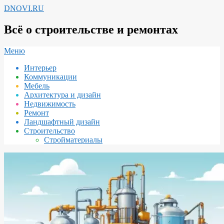
Перейти
DNOVI.RU
к
содержимому
Всё о строительстве и ремонтах
Вторичное
Меню
меню
Интерьер
навигации
Коммуникации
Мебель
Архитектура и дизайн
Недвижимость
Ремонт
Ландшафтный дизайн
Строительство
Стройматериалы