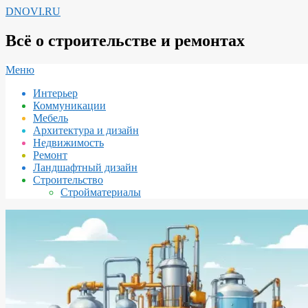
Перейти
DNOVI.RU
к
содержимому
Всё о строительстве и ремонтах
Вторичное
Меню
меню
Интерьер
навигации
Коммуникации
Мебель
Архитектура и дизайн
Недвижимость
Ремонт
Ландшафтный дизайн
Строительство
Стройматериалы