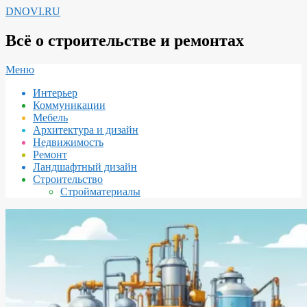
Перейти
DNOVI.RU
к
содержимому
Всё о строительстве и ремонтах
Вторичное
Меню
меню
Интерьер
навигации
Коммуникации
Мебель
Архитектура и дизайн
Недвижимость
Ремонт
Ландшафтный дизайн
Строительство
Стройматериалы