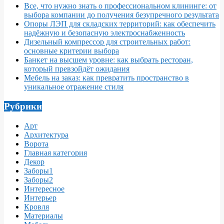
Все, что нужно знать о профессиональном клининге: от
выбора компании до получения безупречного результата
Опоры ЛЭП для складских территорий: как обеспечить
надёжную и безопасную электроснабженность
Дизельный компрессор для строительных работ:
основные критерии выбора
Банкет на высшем уровне: как выбрать ресторан,
который превзойдёт ожидания
Мебель на заказ: как превратить пространство в
уникальное отражение стиля
Рубрики
Арт
Архитектура
Ворота
Главная категория
Декор
Заборы1
Заборы2
Интересное
Интерьер
Кровля
Материалы