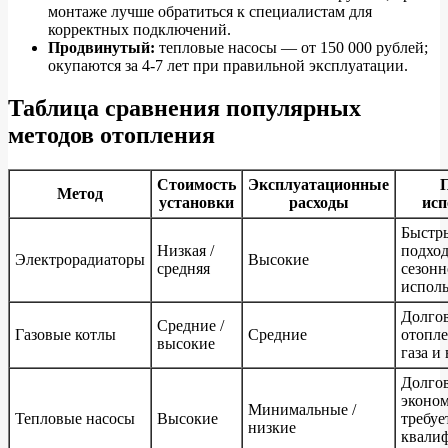
монтаже лучше обратиться к специалистам для
корректных подключений.
Продвинутый:
тепловые насосы — от 150 000 рублей;
окупаются за 4-7 лет при правильной эксплуатации.
Таблица сравнения популярных
методов отопления
Стоимость
Эксплуатационные
Метод
установки
расходы
исп
Быстры
Низкая /
подход
Электрорадиаторы
Высокие
средняя
сезонн
испол
Долго
Средние /
Газовые котлы
Средние
отопле
высокие
газа и
Долго
эконо
Минимальные /
Тепловые насосы
Высокие
требуе
низкие
квали