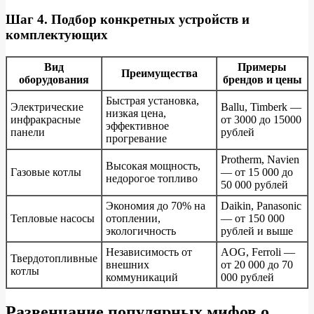
Шаг 4. Подбор конкретных устройств и
комплектующих
Вид
Примеры
Преимущества
оборудования
брендов и цены
Быстрая установка,
Электрические
Ballu, Timberk —
низкая цена,
инфракрасные
от 3000 до 15000
эффективное
панели
рублей
прогревание
Protherm, Navien
Высокая мощность,
Газовые котлы
— от 15 000 до
недорогое топливо
50 000 рублей
Экономия до 70% на
Daikin, Panasonic
Тепловые насосы
отоплении,
— от 150 000
экологичность
рублей и выше
Независимость от
AOG, Ferroli —
Твердотопливные
внешних
от 20 000 до 70
котлы
коммуникаций
000 рублей
Развенчание популярных мифов о