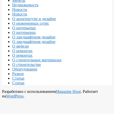
Мебель
Недвижимость
Новости
Новости
О архитектуре и дизайне
О инженерных сетях
О интерьерах
О интерьерах
О ландшафтном дизайне
О ландшафтном дизайне
О мебели
О ремонтах
О ремонтах
О строительных материалах
О строительстве
Оборудование
Разное
Статьи
Статьи
Разработано с использованием
Magazine Hoot
. Работает
на
WordPress
.