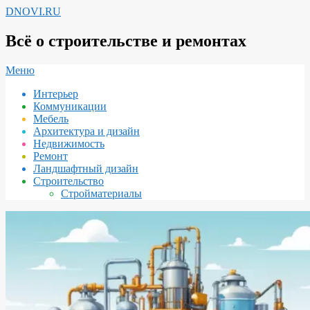
Перейти
DNOVI.RU
к
содержимому
Всё о строительстве и ремонтах
Вторичное
Меню
меню
Интерьер
навигации
Коммуникации
Мебель
Архитектура и дизайн
Недвижимость
Ремонт
Ландшафтный дизайн
Строительство
Стройматериалы