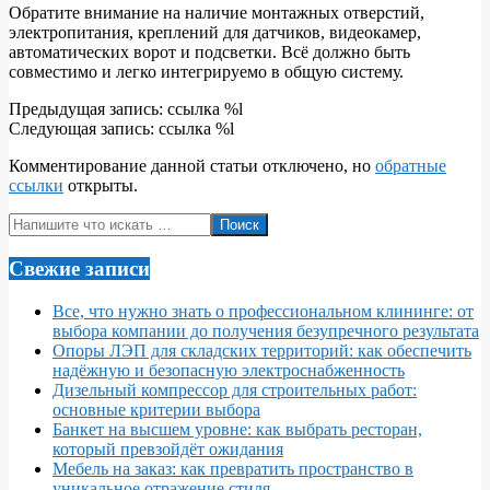
Обратите внимание на наличие монтажных отверстий,
электропитания, креплений для датчиков, видеокамер,
автоматических ворот и подсветки. Всё должно быть
совместимо и легко интегрируемо в общую систему.
2026-
Предыдущая запись: ссылка %l
05-
Следующая запись: ссылка %l
08
Комментирование данной статьи отключено, но
обратные
ссылки
открыты.
Поиск
Свежие записи
Все, что нужно знать о профессиональном клининге: от
выбора компании до получения безупречного результата
Опоры ЛЭП для складских территорий: как обеспечить
надёжную и безопасную электроснабженность
Дизельный компрессор для строительных работ:
основные критерии выбора
Банкет на высшем уровне: как выбрать ресторан,
который превзойдёт ожидания
Мебель на заказ: как превратить пространство в
уникальное отражение стиля