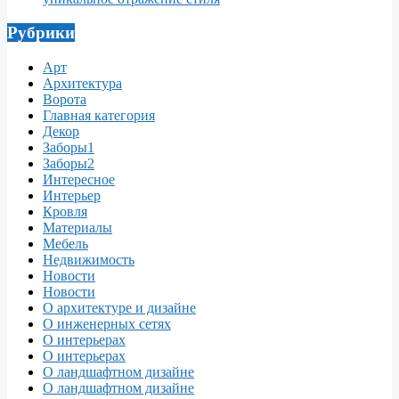
Рубрики
Арт
Архитектура
Ворота
Главная категория
Декор
Заборы1
Заборы2
Интересное
Интерьер
Кровля
Материалы
Мебель
Недвижимость
Новости
Новости
О архитектуре и дизайне
О инженерных сетях
О интерьерах
О интерьерах
О ландшафтном дизайне
О ландшафтном дизайне