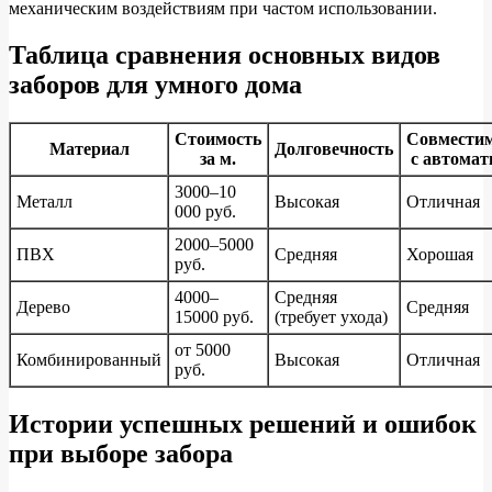
механическим воздействиям при частом использовании.
Таблица сравнения основных видов
заборов для умного дома
Стоимость
Совмести
Материал
Долговечность
за м.
с автомат
3000–10
Металл
Высокая
Отличная
000 руб.
2000–5000
ПВХ
Средняя
Хорошая
руб.
4000–
Средняя
Дерево
Средняя
15000 руб.
(требует ухода)
от 5000
Комбинированный
Высокая
Отличная
руб.
Истории успешных решений и ошибок
при выборе забора