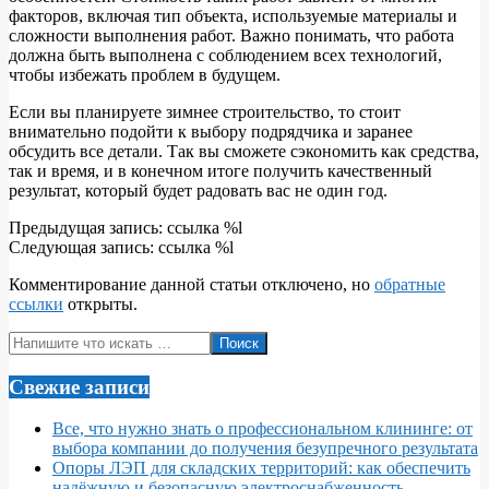
факторов, включая тип объекта, используемые материалы и
сложности выполнения работ. Важно понимать, что работа
должна быть выполнена с соблюдением всех технологий,
чтобы избежать проблем в будущем.
Если вы планируете зимнее строительство, то стоит
внимательно подойти к выбору подрядчика и заранее
обсудить все детали. Так вы сможете сэкономить как средства,
так и время, и в конечном итоге получить качественный
результат, который будет радовать вас не один год.
2024-
Предыдущая запись: ссылка %l
11-
Следующая запись: ссылка %l
15
Комментирование данной статьи отключено, но
обратные
ссылки
открыты.
Поиск
Свежие записи
Все, что нужно знать о профессиональном клининге: от
выбора компании до получения безупречного результата
Опоры ЛЭП для складских территорий: как обеспечить
надёжную и безопасную электроснабженность