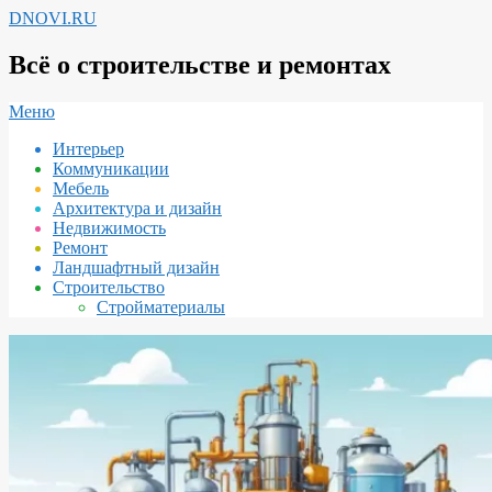
Перейти
DNOVI.RU
к
содержимому
Всё о строительстве и ремонтах
Вторичное
Меню
меню
Интерьер
навигации
Коммуникации
Мебель
Архитектура и дизайн
Недвижимость
Ремонт
Ландшафтный дизайн
Строительство
Стройматериалы