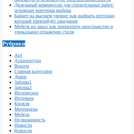
Дизельный компрессор для строительных работ:
основные критерии выбора
Банкет на высшем уровне: как выбрать ресторан,
который превзойдёт ожидания
Мебель на заказ: как превратить пространство в
уникальное отражение стиля
Рубрики
Арт
Архитектура
Ворота
Главная категория
Декор
Заборы1
Заборы2
Интересное
Интерьер
Кровля
Материалы
Мебель
Недвижимость
Новости
Новости