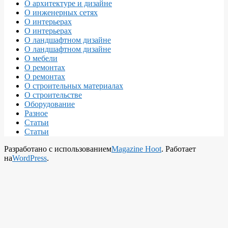
О архитектуре и дизайне
О инженерных сетях
О интерьерах
О интерьерах
О ландшафтном дизайне
О ландшафтном дизайне
О мебели
О ремонтах
О ремонтах
О строительных материалах
О строительстве
Оборудование
Разное
Статьи
Статьи
Разработано с использованием
Magazine Hoot
. Работает
на
WordPress
.