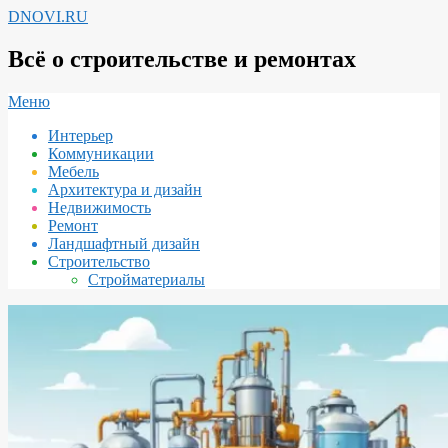
Перейти
DNOVI.RU
к
содержимому
Всё о строительстве и ремонтах
Вторичное
Меню
меню
Интерьер
навигации
Коммуникации
Мебель
Архитектура и дизайн
Недвижимость
Ремонт
Ландшафтный дизайн
Строительство
Стройматериалы