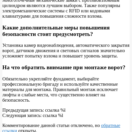
Многоточечные механические замки с противовзломным
цилиндром являются лучшим выбором. Также популярны
электромеханические системы с RFID или кодовыми
клавиатурами для повышения сложности взлома.
Какие дополнительные меры повышения
безопасности стоит предусмотреть?
Установка камер видеонаблюдения, автоматического закрытия
ворот, датчиков движения и световых сигналов значительно
усложняет попытку взлома и повышает уровень защиты.
На что обратить внимание при монтаже ворот?
Обязательно укрепляйте фундамент, выбирайте
профессиональную бригаду и используйте качественные
материалы для монтажа. Правильный монтаж исключает
люфты и слабые места, что существенно влияет на
безопасность.
2026-
Предыдущая запись: ссылка %l
05-
Следующая запись: ссылка %l
09
Комментирование данной статьи отключено, но
обратные
ссылки
открыты.