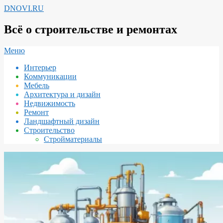
Перейти
DNOVI.RU
к
содержимому
Всё о строительстве и ремонтах
Вторичное
Меню
меню
Интерьер
навигации
Коммуникации
Мебель
Архитектура и дизайн
Недвижимость
Ремонт
Ландшафтный дизайн
Строительство
Стройматериалы