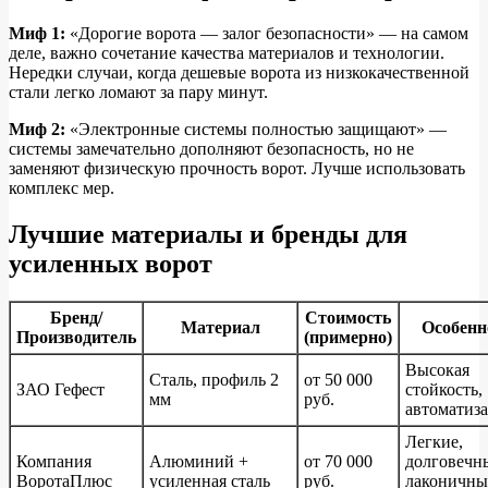
Миф 1:
«Дорогие ворота — залог безопасности» — на самом
деле, важно сочетание качества материалов и технологии.
Нередки случаи, когда дешевые ворота из низкокачественной
стали легко ломают за пару минут.
Миф 2:
«Электронные системы полностью защищают» —
системы замечательно дополняют безопасность, но не
заменяют физическую прочность ворот. Лучше использовать
комплекс мер.
Лучшие материалы и бренды для
усиленных ворот
Бренд/
Стоимость
Материал
Особенн
Производитель
(примерно)
Высокая
Сталь, профиль 2
от 50 000
ЗАО Гефест
стойкость,
мм
руб.
автоматиз
Легкие,
Компания
Алюминий +
от 70 000
долговечн
ВоротаПлюс
усиленная сталь
руб.
лаконичн