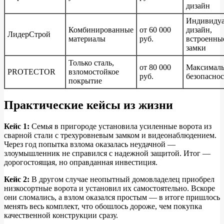
дизайн
Индивиду
Комбинированные
от 60 000
дизайн,
ЛидерСтрой
материалы
руб.
встроенны
замки
Только сталь,
от 80 000
Максималь
PROTECTOR
взломостойкое
руб.
безопаснос
покрытие
Практические кейсы из жизни
Кейс 1:
Семья в пригороде установила усиленные ворота из
сварной стали с трехуровневым замком и видеонаблюдением.
Через год попытка взлома оказалась неудачной —
злоумышленник не справился с надежной защитой. Итог —
дорогостоящая, но оправданная инвестиция.
Кейс 2:
В другом случае неопытный домовладелец приобрел
низкосортные ворота и установил их самостоятельно. Вскоре
они сломались, а взлом оказался простым — в итоге пришлось
менять весь комплект, что обошлось дороже, чем покупка
качественной конструкции сразу.