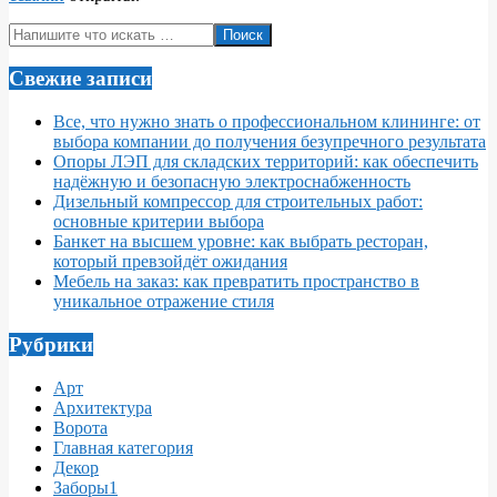
Поиск
Свежие записи
Все, что нужно знать о профессиональном клининге: от
выбора компании до получения безупречного результата
Опоры ЛЭП для складских территорий: как обеспечить
надёжную и безопасную электроснабженность
Дизельный компрессор для строительных работ:
основные критерии выбора
Банкет на высшем уровне: как выбрать ресторан,
который превзойдёт ожидания
Мебель на заказ: как превратить пространство в
уникальное отражение стиля
Рубрики
Арт
Архитектура
Ворота
Главная категория
Декор
Заборы1