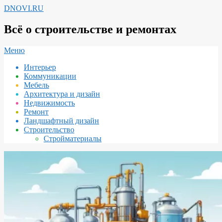
Перейти
DNOVI.RU
к
содержимому
Всё о строительстве и ремонтах
Вторичное
Меню
меню
Интерьер
навигации
Коммуникации
Мебель
Архитектура и дизайн
Недвижимость
Ремонт
Ландшафтный дизайн
Строительство
Стройматериалы