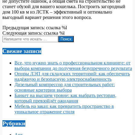
не допустите ошибок, а общая смета на строительство не
станет обузой для вашего кошелька. Построить загородный
дом 100 кв м из ЛСТК – эффективный и оптимально
выгодный вариант решения этого вопроса.
2019-
Предыдущая запись: ссылка %l
02-
Следующая запись: ссылка %l
23
Поиск
Свежие записи
Все, что нужно знать о профессиональном клининге: от
выбора компании до получения безупречного результата
Опоры ЛЭП для складских территорий: как обеспечить
надёжную и безопасную электроснабженность
Дизельный компрессор для строительных работ:
основные критерии выбора
Банкет на высшем уровне: как выбрать ресторан,
который превзойдёт ожидания
Мебель на заказ: как превратить пространство в
уникальное отражение стиля
Рубрики
Арт