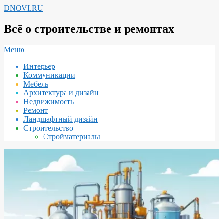
Перейти
DNOVI.RU
к
содержимому
Всё о строительстве и ремонтах
Вторичное
Меню
меню
Интерьер
навигации
Коммуникации
Мебель
Архитектура и дизайн
Недвижимость
Ремонт
Ландшафтный дизайн
Строительство
Стройматериалы