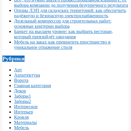
выбора компании до получения безупречного результата
Опоры ЛЭП для складских территорий: как обеспечить
надёжную и безопасную электроснабженность
Дизельный компрессор для строительных работ:
основные критерии выбора
Банкет на высшем уровне: как выбрать ресторан,
который превзойдёт ожидания
Мебель на заказ: как превратить пространство в
уникальное отражение стиля
Рубрики
Арт
Архитектура
Ворота
Главная категория
Декор
Заборы1
Заборы2
Интересное
Интерьер
Кровля
Материалы
Мебель