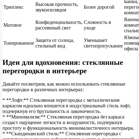
Банки,
Высокая прочность,
Триплекс
Более дорогой
перег
звукоизоляция
комна
Ванны
Конфиденциальность,
Сложность в
Матовое
комнат
рассеянный свет
уходе
спальн
Южны
Защита от солнца,
Уменьшает
Тонированное
помещ
стильный вид
светопропускание
офисы
Идеи для вдохновения: стеклянные
перегородки в интерьере
Давайте посмотрим, как можно использовать стеклянные
перегородки в различных интерьерах:
* **Лофт:** Стеклянная перегородка с металлическим
каркасом идеально впишется в индустриальный стиль лофт,
подчеркнув его брутальность и лаконичность.
* **Минимализм:** Стеклянная перегородка без каркаса
создаст ощущение легкости и воздушности, подчеркнув
простоту и функциональность минималистичного интерьера.
* **Скандинавский стиль:** Стеклянная перегородка с