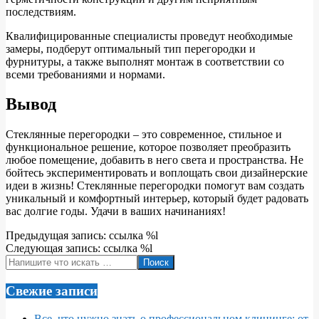
последствиям.
Квалифицированные специалисты проведут необходимые
замеры, подберут оптимальный тип перегородки и
фурнитуры, а также выполнят монтаж в соответствии со
всеми требованиями и нормами.
Вывод
Стеклянные перегородки – это современное, стильное и
функциональное решение, которое позволяет преобразить
любое помещение, добавить в него света и пространства. Не
бойтесь экспериментировать и воплощать свои дизайнерские
идеи в жизнь! Стеклянные перегородки помогут вам создать
уникальный и комфортный интерьер, который будет радовать
вас долгие годы. Удачи в ваших начинаниях!
2024-
Предыдущая запись: ссылка %l
09-
Следующая запись: ссылка %l
09
Поиск
Свежие записи
Все, что нужно знать о профессиональном клининге: от