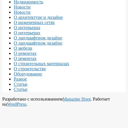
Недвижимость
Новости
Новости
О архитектуре и дизайне
О инженерных сетях
О интерьерах
О интерьерах
О ландшафтном дизайне
О ландшафтном дизайне
О мебели
О ремонтах
О ремонтах
О строительных материалах
О строительстве
Оборудование
Разное
Статьи
Статьи
Разработано с использованием
Magazine Hoot
. Работает
на
WordPress
.