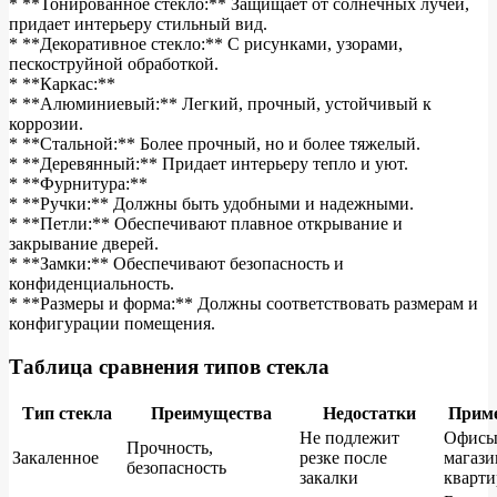
* **Тонированное стекло:** Защищает от солнечных лучей,
придает интерьеру стильный вид.
* **Декоративное стекло:** С рисунками, узорами,
пескоструйной обработкой.
* **Каркас:**
* **Алюминиевый:** Легкий, прочный, устойчивый к
коррозии.
* **Стальной:** Более прочный, но и более тяжелый.
* **Деревянный:** Придает интерьеру тепло и уют.
* **Фурнитура:**
* **Ручки:** Должны быть удобными и надежными.
* **Петли:** Обеспечивают плавное открывание и
закрывание дверей.
* **Замки:** Обеспечивают безопасность и
конфиденциальность.
* **Размеры и форма:** Должны соответствовать размерам и
конфигурации помещения.
Таблица сравнения типов стекла
Тип стекла
Преимущества
Недостатки
Прим
Не подлежит
Офисы
Прочность,
Закаленное
резке после
магази
безопасность
закалки
кварт