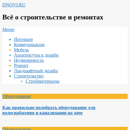
Перейти
DNOVI.RU
к
содержимому
Всё о строительстве и ремонтах
Вторичное
Меню
меню
Интерьер
навигации
Коммуникации
Мебель
Архитектура и дизайн
Недвижимость
Ремонт
Ландшафтный дизайн
Строительство
Стройматериалы
Оборудование
Как правильно подобрать оборудование для
водоснабжения и канализации на даче
Оборудование