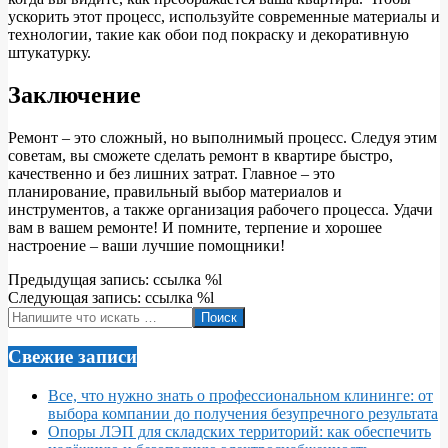
ускорить этот процесс, используйте современные материалы и
технологии, такие как обои под покраску и декоративную
штукатурку.
Заключение
Ремонт – это сложный, но выполнимый процесс. Следуя этим
советам, вы сможете сделать ремонт в квартире быстро,
качественно и без лишних затрат. Главное – это
планирование, правильный выбор материалов и
инструментов, а также организация рабочего процесса. Удачи
вам в вашем ремонте! И помните, терпение и хорошее
настроение – ваши лучшие помощники!
2024-
Предыдущая запись: ссылка %l
08-
Следующая запись: ссылка %l
12
Поиск
Свежие записи
Все, что нужно знать о профессиональном клининге: от
выбора компании до получения безупречного результата
Опоры ЛЭП для складских территорий: как обеспечить