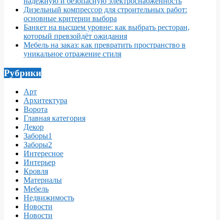
надёжную и безопасную электроснабженность
Дизельный компрессор для строительных работ:
основные критерии выбора
Банкет на высшем уровне: как выбрать ресторан,
который превзойдёт ожидания
Мебель на заказ: как превратить пространство в
уникальное отражение стиля
Рубрики
Арт
Архитектура
Ворота
Главная категория
Декор
Заборы1
Заборы2
Интересное
Интерьер
Кровля
Материалы
Мебель
Недвижимость
Новости
Новости