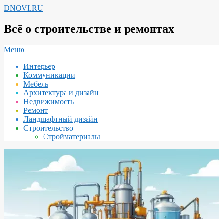
Перейти
DNOVI.RU
к
содержимому
Всё о строительстве и ремонтах
Вторичное
Меню
меню
Интерьер
навигации
Коммуникации
Мебель
Архитектура и дизайн
Недвижимость
Ремонт
Ландшафтный дизайн
Строительство
Стройматериалы