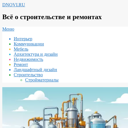
Перейти
DNOVI.RU
к
содержимому
Всё о строительстве и ремонтах
Вторичное
Меню
меню
Интерьер
навигации
Коммуникации
Мебель
Архитектура и дизайн
Недвижимость
Ремонт
Ландшафтный дизайн
Строительство
Стройматериалы