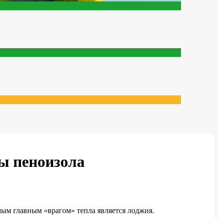
ы пеноизола
амым главным «врагом» тепла является лоджия.