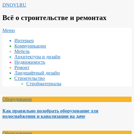
Перейти
DNOVI.RU
к
содержимому
Всё о строительстве и ремонтах
Вторичное
Меню
меню
Интерьер
навигации
Коммуникации
Мебель
Архитектура и дизайн
Недвижимость
Ремонт
Ландшафтный дизайн
Строительство
Стройматериалы
Оборудование
Как правильно подобрать оборудование для
водоснабжения и канализации на даче
Оборудование