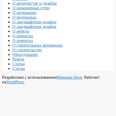
О архитектуре и дизайне
О инженерных сетях
О интерьерах
О интерьерах
О ландшафтном дизайне
О ландшафтном дизайне
О мебели
О ремонтах
О ремонтах
О строительных материалах
О строительстве
Оборудование
Разное
Статьи
Статьи
Разработано с использованием
Magazine Hoot
. Работает
на
WordPress
.