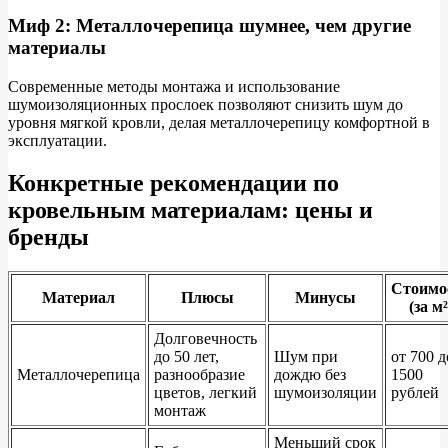
Миф 2: Металлочерепица шумнее, чем другие
материалы
Современные методы монтажа и использование
шумоизоляционных прослоек позволяют снизить шум до
уровня мягкой кровли, делая металлочерепицу комфортной в
эксплуатации.
Конкретные рекомендации по
кровельным материалам: цены и
бренды
Стоимо
Материал
Плюсы
Минусы
(за м²
Долговечность
до 50 лет,
Шум при
от 700 д
Металлочерепица
разнообразие
дождю без
1500
цветов, легкий
шумоизоляции
рублей
монтаж
Меньший срок