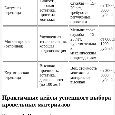
Гибкость,
службы — 15–
высокая
от 1500 
Битумная
20 лет,
эстетика,
3000
черепица
требуются
простота
рублей
регулярные
монтажа
проверки
Меньше срока
службы — 15–
Улучшенная
25 лет,
от 600 д
Мягкая кровля
теплоизоляция,
чувствительна
1200
(рулонная)
хорошая
к
рублей
гидроизоляция
механическим
повреждениям
Высокая
Вес, стоимость
прочность,
от 3000 
Керамическая
монтажа и
эстетика,
5000
черепица
материалов
долговечность
рублей
высокая
(до 100 лет)
Практичные кейсы успешного выбора
кровельных материалов