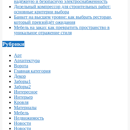
надёжную и безопасную электроснабженность
Дизельный компрессор для строительных работ:
основные критерии выбора
Банкет на высшем уровне: как выбрать ресторан,
который превзойдёт ожидания
Мебель на заказ: как превратить пространство в
уникальное отражение стиля
Рубрики
Арт
Архитектура
Ворота
Главная категория
Декор
Заборы1
Заборы2
Интересное
Интерьер
Кровля
Материалы
Мебель
Недвижимость
Новости
Новости