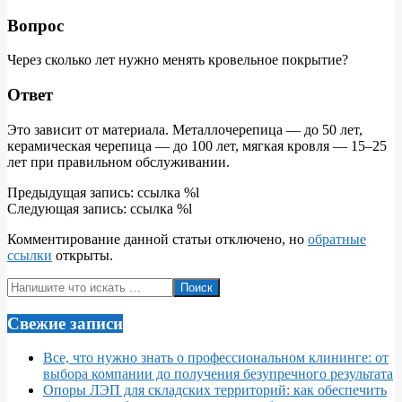
Вопрос
Через сколько лет нужно менять кровельное покрытие?
Ответ
Это зависит от материала. Металлочерепица — до 50 лет,
керамическая черепица — до 100 лет, мягкая кровля — 15–25
лет при правильном обслуживании.
2026-
Предыдущая запись: ссылка %l
06-
Следующая запись: ссылка %l
07
Комментирование данной статьи отключено, но
обратные
ссылки
открыты.
Поиск
Свежие записи
Все, что нужно знать о профессиональном клининге: от
выбора компании до получения безупречного результата
Опоры ЛЭП для складских территорий: как обеспечить