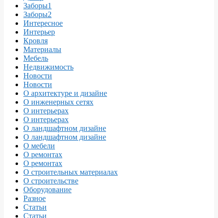
Заборы1
Заборы2
Интересное
Интерьер
Кровля
Материалы
Мебель
Недвижимость
Новости
Новости
О архитектуре и дизайне
О инженерных сетях
О интерьерах
О интерьерах
О ландшафтном дизайне
О ландшафтном дизайне
О мебели
О ремонтах
О ремонтах
О строительных материалах
О строительстве
Оборудование
Разное
Статьи
Статьи