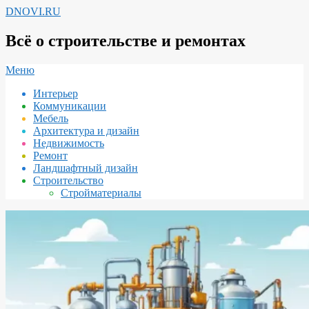
Перейти
DNOVI.RU
к
содержимому
Всё о строительстве и ремонтах
Вторичное
Меню
меню
Интерьер
навигации
Коммуникации
Мебель
Архитектура и дизайн
Недвижимость
Ремонт
Ландшафтный дизайн
Строительство
Стройматериалы