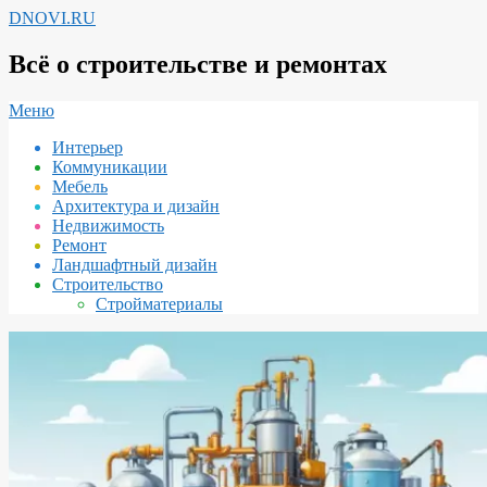
Перейти
DNOVI.RU
к
содержимому
Всё о строительстве и ремонтах
Вторичное
Меню
меню
Интерьер
навигации
Коммуникации
Мебель
Архитектура и дизайн
Недвижимость
Ремонт
Ландшафтный дизайн
Строительство
Стройматериалы