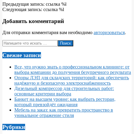
2025-
Предыдущая запись: ссылка %l
04-
Следующая запись: ссылка %l
30
Добавить комментарий
Для отправки комментария вам необходимо
авторизоваться
.
Поиск
Свежие записи
Все, что нужно знать о профессиональном клининге: от
выбора компании до получения безупречного результата
Опоры ЛЭП для складских территорий: как обеспечить
надёжную и безопасную электроснабженность
Дизельный компрессор для строительных работ:
основные критерии выбора
Банкет на высшем уровне: как выбрать ресторан,
который превзойдёт ожидания
Мебель на заказ: как превратить пространство в
уникальное отражение стиля
Рубрики