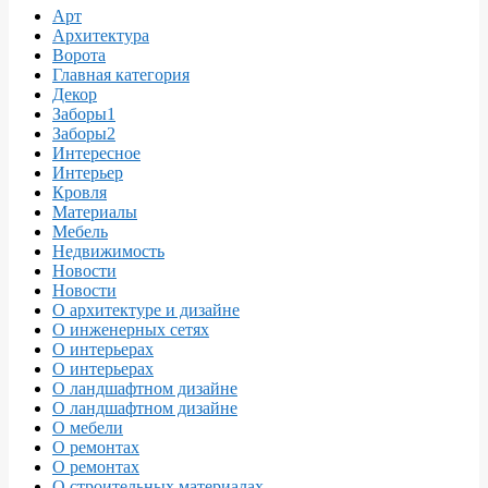
Арт
Архитектура
Ворота
Главная категория
Декор
Заборы1
Заборы2
Интересное
Интерьер
Кровля
Материалы
Мебель
Недвижимость
Новости
Новости
О архитектуре и дизайне
О инженерных сетях
О интерьерах
О интерьерах
О ландшафтном дизайне
О ландшафтном дизайне
О мебели
О ремонтах
О ремонтах
О строительных материалах