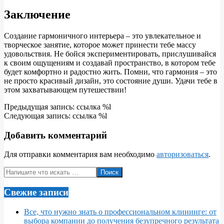
Заключение
Создание гармоничного интерьера – это увлекательное и
творческое занятие, которое может принести тебе массу
удовольствия. Не бойся экспериментировать, прислушивайся
к своим ощущениям и создавай пространство, в котором тебе
будет комфортно и радостно жить. Помни, что гармония – это
не просто красивый дизайн, это состояние души. Удачи тебе в
этом захватывающем путешествии!
2025-
Предыдущая запись: ссылка %l
04-
Следующая запись: ссылка %l
29
Добавить комментарий
Для отправки комментария вам необходимо
авторизоваться
.
Поиск
Свежие записи
Все, что нужно знать о профессиональном клининге: от
выбора компании до получения безупречного результата