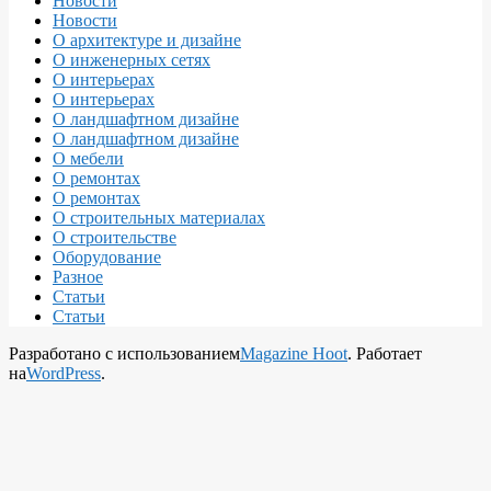
Новости
Новости
О архитектуре и дизайне
О инженерных сетях
О интерьерах
О интерьерах
О ландшафтном дизайне
О ландшафтном дизайне
О мебели
О ремонтах
О ремонтах
О строительных материалах
О строительстве
Оборудование
Разное
Статьи
Статьи
Разработано с использованием
Magazine Hoot
. Работает
на
WordPress
.