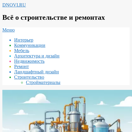
Перейти
DNOVI.RU
к
содержимому
Всё о строительстве и ремонтах
Вторичное
Меню
меню
Интерьер
навигации
Коммуникации
Мебель
Архитектура и дизайн
Недвижимость
Ремонт
Ландшафтный дизайн
Строительство
Стройматериалы