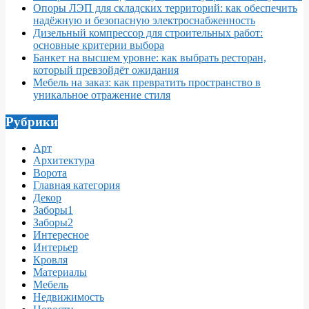
Опоры ЛЭП для складских территорий: как обеспечить
надёжную и безопасную электроснабженность
Дизельный компрессор для строительных работ:
основные критерии выбора
Банкет на высшем уровне: как выбрать ресторан,
который превзойдёт ожидания
Мебель на заказ: как превратить пространство в
уникальное отражение стиля
Рубрики
Арт
Архитектура
Ворота
Главная категория
Декор
Заборы1
Заборы2
Интересное
Интерьер
Кровля
Материалы
Мебель
Недвижимость