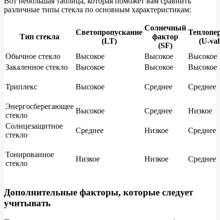
Вот небольшая таблица, которая поможет вам сравнить
различные типы стекла по основным характеристикам:
Солнечный
Светопропускание
Теплопе
Тип стекла
фактор
(LT)
(U-val
(SF)
Обычное стекло
Высокое
Высокое
Высокое
Закаленное стекло
Высокое
Высокое
Высокое
Триплекс
Высокое
Среднее
Среднее
Энергосберегающее
Высокое
Среднее
Низкое
стекло
Солнцезащитное
Среднее
Низкое
Среднее
стекло
Тонированное
Низкое
Низкое
Среднее
стекло
Дополнительные факторы, которые следует
учитывать