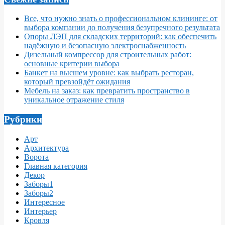
Все, что нужно знать о профессиональном клининге: от
выбора компании до получения безупречного результата
Опоры ЛЭП для складских территорий: как обеспечить
надёжную и безопасную электроснабженность
Дизельный компрессор для строительных работ:
основные критерии выбора
Банкет на высшем уровне: как выбрать ресторан,
который превзойдёт ожидания
Мебель на заказ: как превратить пространство в
уникальное отражение стиля
Рубрики
Арт
Архитектура
Ворота
Главная категория
Декор
Заборы1
Заборы2
Интересное
Интерьер
Кровля