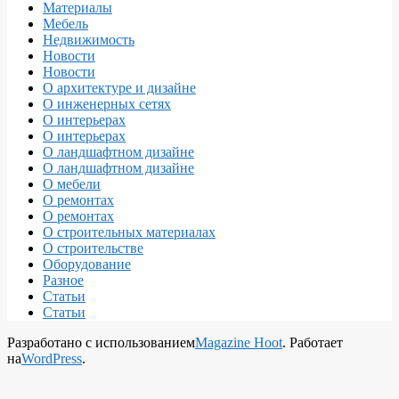
Материалы
Мебель
Недвижимость
Новости
Новости
О архитектуре и дизайне
О инженерных сетях
О интерьерах
О интерьерах
О ландшафтном дизайне
О ландшафтном дизайне
О мебели
О ремонтах
О ремонтах
О строительных материалах
О строительстве
Оборудование
Разное
Статьи
Статьи
Разработано с использованием
Magazine Hoot
. Работает
на
WordPress
.