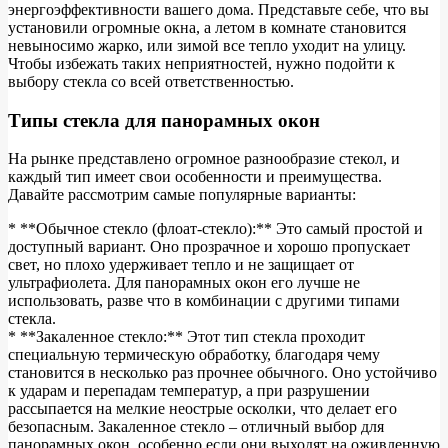
энергоэффективности вашего дома. Представьте себе, что вы
установили огромные окна, а летом в комнате становится
невыносимо жарко, или зимой все тепло уходит на улицу.
Чтобы избежать таких неприятностей, нужно подойти к
выбору стекла со всей ответственностью.
Типы стекла для панорамных окон
На рынке представлено огромное разнообразие стекол, и
каждый тип имеет свои особенности и преимущества.
Давайте рассмотрим самые популярные варианты:
* **Обычное стекло (флоат-стекло):** Это самый простой и
доступный вариант. Оно прозрачное и хорошо пропускает
свет, но плохо удерживает тепло и не защищает от
ультрафиолета. Для панорамных окон его лучше не
использовать, разве что в комбинации с другими типами
стекла.
* **Закаленное стекло:** Этот тип стекла проходит
специальную термическую обработку, благодаря чему
становится в несколько раз прочнее обычного. Оно устойчиво
к ударам и перепадам температур, а при разрушении
рассыпается на мелкие неострые осколки, что делает его
безопасным. Закаленное стекло – отличный выбор для
панорамных окон, особенно если они выходят на оживленную