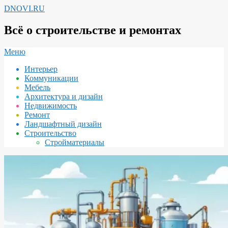
Перейти
DNOVI.RU
к
содержимому
Всё о строительстве и ремонтах
Вторичное
Меню
меню
Интерьер
навигации
Коммуникации
Мебель
Архитектура и дизайн
Недвижимость
Ремонт
Ландшафтный дизайн
Строительство
Стройматериалы