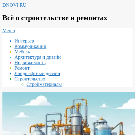
Перейти
DNOVI.RU
к
содержимому
Всё о строительстве и ремонтах
Вторичное
Меню
меню
Интерьер
навигации
Коммуникации
Мебель
Архитектура и дизайн
Недвижимость
Ремонт
Ландшафтный дизайн
Строительство
Стройматериалы