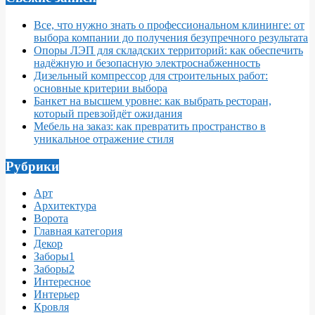
Все, что нужно знать о профессиональном клининге: от
выбора компании до получения безупречного результата
Опоры ЛЭП для складских территорий: как обеспечить
надёжную и безопасную электроснабженность
Дизельный компрессор для строительных работ:
основные критерии выбора
Банкет на высшем уровне: как выбрать ресторан,
который превзойдёт ожидания
Мебель на заказ: как превратить пространство в
уникальное отражение стиля
Рубрики
Арт
Архитектура
Ворота
Главная категория
Декор
Заборы1
Заборы2
Интересное
Интерьер
Кровля