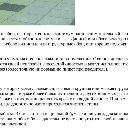
ные обои, в которых есть как минимум один вспомогательный сло
чивается стойкость к свету и влаге. Данный вид обоев зачасту
е грубоволокнистые или структурные обои, они хорошо подходя
вается нужная степень влажности в помещении. Оттенок дисперс
тся своей неплохой износоустойчивостью и могут использоватьс
 раз (более точную информацию пишет производитель).
 у которых между слоями спрессована крупная или мелкая струж
аскировки даже более больших трещин и других видимых дефект
Также на них можно наносить краску на водной основе. При рем
, где достаточно часто приходится чистить стены.
боты. Их делают на специальной бумаге и рисунки, для которых
ет таким обоям более длительное время не утратить свой перво
льтернативой.