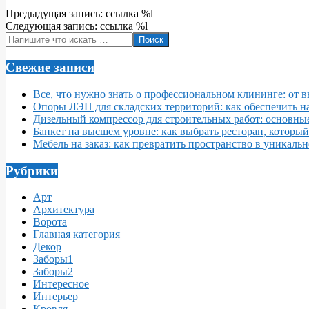
2018-
Предыдущая запись: ссылка %l
05-
Следующая запись: ссылка %l
28
Поиск
Свежие записи
Все, что нужно знать о профессиональном клининге: от 
Опоры ЛЭП для складских территорий: как обеспечить 
Дизельный компрессор для строительных работ: основны
Банкет на высшем уровне: как выбрать ресторан, которы
Мебель на заказ: как превратить пространство в уникаль
Рубрики
Арт
Архитектура
Ворота
Главная категория
Декор
Заборы1
Заборы2
Интересное
Интерьер
Кровля