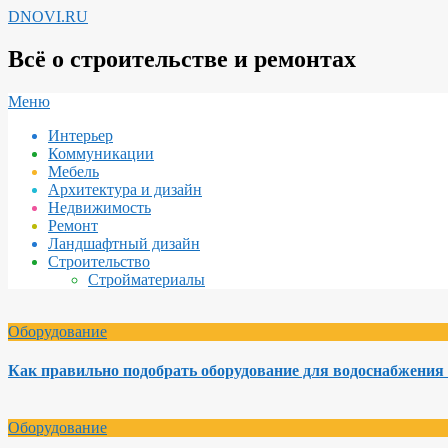
Перейти
DNOVI.RU
к
содержимому
Всё о строительстве и ремонтах
Вторичное
Меню
меню
Интерьер
навигации
Коммуникации
Мебель
Архитектура и дизайн
Недвижимость
Ремонт
Ландшафтный дизайн
Строительство
Стройматериалы
Оборудование
Как правильно подобрать оборудование для водоснабжения 
Оборудование