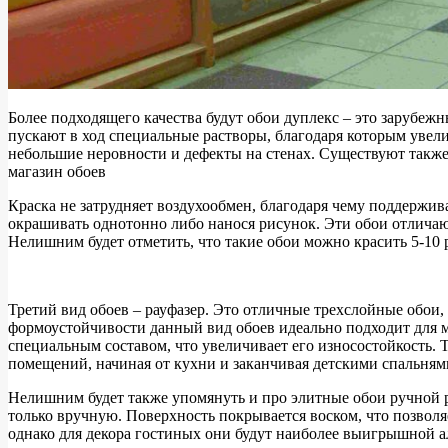
Более подходящего качества будут обои дуплекс – это зарубеж
пускают в ход специальные растворы, благодаря которым увели
небольшие неровности и дефекты на стенах. Существуют такж
магазин обоев
Краска не затрудняет воздухообмен, благодаря чему поддержи
окрашивать однотонно либо нанося рисунок. Эти обои отличаю
Нелишним будет отметить, что такие обои можно красить 5-10
Третий вид обоев – рауфазер. Это отличные трехслойные обои,
формоустойчивости данный вид обоев идеально подходит для м
специальным составом, что увеличивает его износостойкость. 
помещений, начиная от кухни и заканчивая детскими спальнями
Нелишним будет также упомянуть и про элитные обои ручной ра
только вручную. Поверхность покрывается воском, что позволя
однако для декора гостиных они будут наиболее выигрышной а