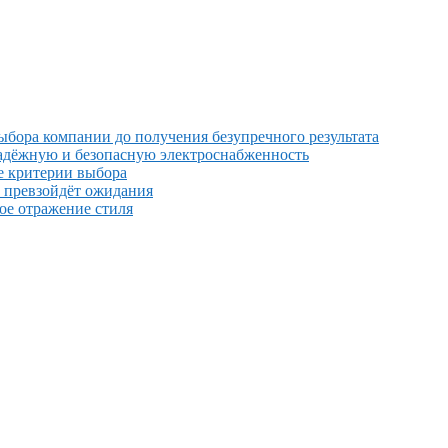
выбора компании до получения безупречного результата
надёжную и безопасную электроснабженность
е критерии выбора
й превзойдёт ожидания
ное отражение стиля