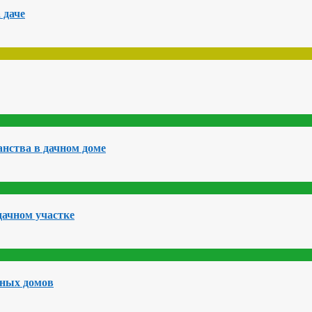
 даче
нства в дачном доме
дачном участке
чных домов