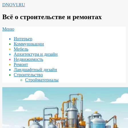
Перейти
DNOVI.RU
к
содержимому
Всё о строительстве и ремонтах
Вторичное
Меню
меню
Интерьер
навигации
Коммуникации
Мебель
Архитектура и дизайн
Недвижимость
Ремонт
Ландшафтный дизайн
Строительство
Стройматериалы