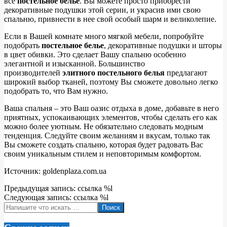
все
постельное белье
. Вы можете просто приобрести
декоративные подушки этой серии, и украсив ими свою
спальню, привнести в нее свой особый шарм и великолепие.
Если в Вашей комнате много мягкой мебели, попробуйте
подобрать
постельное белье
, декоративные подушки и шторы
в цвет обивки. Это сделает Вашу спальню особенно
элегантной и изысканной. Большинство
производителей
элитного постельного белья
предлагают
широкий выбор тканей, поэтому Вы сможете довольно легко
подобрать то, что Вам нужно.
Ваша спальня – это Ваш оазис отдыха в доме, добавьте в него
приятных, успокаивающих элементов, чтобы сделать его как
можно более уютным. Не обязательно следовать модным
тенденция. Следуйте своим желаниям и вкусам, только так
Вы сможете создать спальню, которая будет радовать Вас
своим уникальным стилем и неповторимым комфортом.
Источник: goldenplaza.com.ua
2018-
Предыдущая запись: ссылка %l
05-
Следующая запись: ссылка %l
20
Поиск