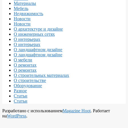
Материалы
Мебель
Недвижимость
Новости
Новости
О архитектуре и дизайне
О инженерных сетях
О интерьерах
О интерьерах
О ландшафтном дизайне
О ландшафтном дизайне
О мебели
О ремонтах
О ремонтах
О строительных материалах
О строительстве
Оборудование
Разное
Статьи
Статьи
Разработано с использованием
Magazine Hoot
. Работает
на
WordPress
.