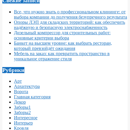
Свежие записи
Все, что нужно знать о профессиональном клининге: от
выбора компании до получения безупречного результата
Опоры ЛЭП для складских территорий: как обеспечить
надёжную и безопасную электроснабженность
Дизельный компрессор для строительных работ:
основные критерии выбора
Банкет на высшем уровне: как выбрать ресторан,
который превзойдёт ожидания
Мебель на заказ: как превратить пространство в
уникальное отражение стиля
Рубрики
Арт
Архитектура
Ворота
Главная категория
Декор
Заборы1
Заборы2
Интересное
Интерьер
Кровля