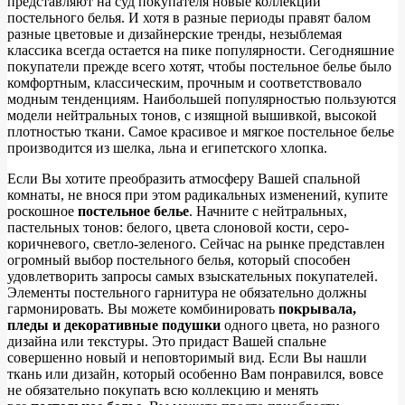
представляют на суд покупателя новые коллекции
постельного белья. И хотя в разные периоды правят балом
разные цветовые и дизайнерские тренды, незыблемая
классика всегда остается на пике популярности. Сегодняшние
покупатели прежде всего хотят, чтобы постельное белье было
комфортным, классическим, прочным и соответствовало
модным тенденциям. Наибольшей популярностью пользуются
модели нейтральных тонов, с изящной вышивкой, высокой
плотностью ткани. Самое красивое и мягкое постельное белье
производится из шелка, льна и египетского хлопка.
Если Вы хотите преобразить атмосферу Вашей спальной
комнаты, не внося при этом радикальных изменений, купите
роскошное
постельное белье
. Начните с нейтральных,
пастельных тонов: белого, цвета слоновой кости, серо-
коричневого, светло-зеленого. Сейчас на рынке представлен
огромный выбор постельного белья, который способен
удовлетворить запросы самых взыскательных покупателей.
Элементы постельного гарнитура не обязательно должны
гармонировать. Вы можете комбинировать
покрывала,
пледы и декоративные подушки
одного цвета, но разного
дизайна или текстуры. Это придаст Вашей спальне
совершенно новый и неповторимый вид. Если Вы нашли
ткань или дизайн, который особенно Вам понравился, вовсе
не обязательно покупать всю коллекцию и менять