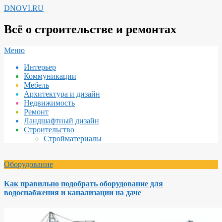
Перейти
DNOVI.RU
к
содержимому
Всё о строительстве и ремонтах
Вторичное
Меню
меню
Интерьер
навигации
Коммуникации
Мебель
Архитектура и дизайн
Недвижимость
Ремонт
Ландшафтный дизайн
Строительство
Стройматериалы
Оборудование
Как правильно подобрать оборудование для
водоснабжения и канализации на даче