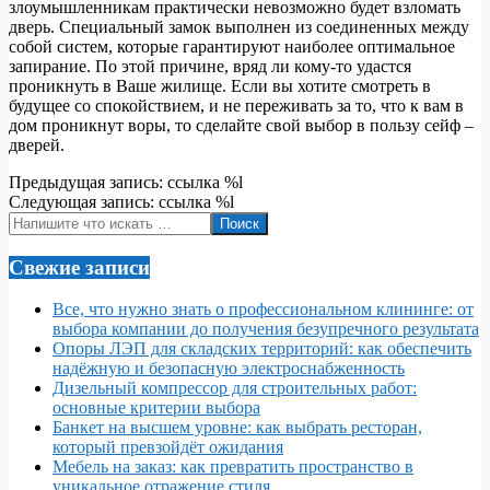
злоумышленникам практически невозможно будет взломать
дверь. Специальный замок выполнен из соединенных между
собой систем, которые гарантируют наиболее оптимальное
запирание. По этой причине, вряд ли кому-то удастся
проникнуть в Ваше жилище. Если вы хотите смотреть в
будущее со спокойствием, и не переживать за то, что к вам в
дом проникнут воры, то сделайте свой выбор в пользу сейф –
дверей.
2018-
Предыдущая запись: ссылка %l
04-
Следующая запись: ссылка %l
18
Поиск
Свежие записи
Все, что нужно знать о профессиональном клининге: от
выбора компании до получения безупречного результата
Опоры ЛЭП для складских территорий: как обеспечить
надёжную и безопасную электроснабженность
Дизельный компрессор для строительных работ:
основные критерии выбора
Банкет на высшем уровне: как выбрать ресторан,
который превзойдёт ожидания
Мебель на заказ: как превратить пространство в
уникальное отражение стиля