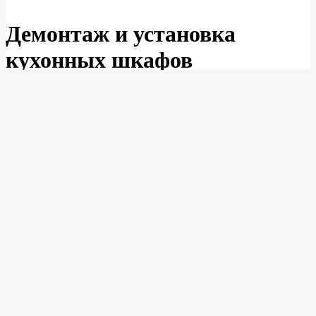
Демонтаж и установка
кухонных шкафов
Дата:
17.04.2018
В:
О ремонтах
Если кухня требует обновления, значит надо её
демонтировать. Конечно, лучше доверить эту работу
профессионалам. Заказать услугу по демонтажу и сборке
кухни можно
тут
. Но как быть, если с финансовым
положением не совсем всё гладко? Можно сэкономить, при
условии, если кухонные шкафы установить самостоятельно,
воспользовавшись приведенными ниже советами.
Советы для установки подвесных
шкафов.
1. Надо удалить все дверцы шкафа и выдвижные ящики,
чтобы облегчить их установку и не повредить их во время
демонтажа. А также понадобятся карандаш, рулетка и