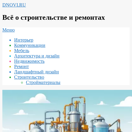
Перейти
DNOVI.RU
к
содержимому
Всё о строительстве и ремонтах
Вторичное
Меню
меню
Интерьер
навигации
Коммуникации
Мебель
Архитектура и дизайн
Недвижимость
Ремонт
Ландшафтный дизайн
Строительство
Стройматериалы