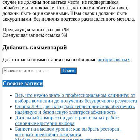
случае не должны попадаться места, не подвергшиеся
обработке или покраске. Листы, которыми обита бытовка,
должны быть оцинкованными. Швы сварки должны быть
аккуратными, без наличия подтеков расплавленного металла.
2017-
Предыдущая запись: ссылка %l
07-
Следующая запись: ссылка %l
15
Добавить комментарий
Для отправки комментария вам необходимо
авторизоваться
.
Поиск
Свежие записи
Все, что нужно знать о профессиональном клининге: от
выбора компании до получения безупречного результата
Опоры ЛЭП для складских территорий: как обеспечить
надёжную и безопасную электроснабженность
Дизельный компрессор для строительных работ:
основные критерии выбора
Банкет на высшем уровне: как выбрать ресторан,
который превзойдёт ожидания