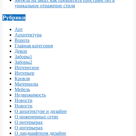
Мебель на заказ: как превратить пространство в
уникальное отражение стиля
Рубрики
Арт
Архитектура
Ворота
Главная категория
Декор
Заборы1
Заборы2
Интересное
Интерьер
Кровля
Материалы
Мебель
Недвижимость
Новости
Новости
О архитектуре и дизайне
О инженерных сетях
О интерьерах
О интерьерах
О ландшафтном дизайне