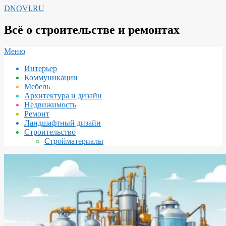
Перейти
DNOVI.RU
к
содержимому
Всё о строительстве и ремонтах
Вторичное
Меню
меню
Интерьер
навигации
Коммуникации
Мебель
Архитектура и дизайн
Недвижимость
Ремонт
Ландшафтный дизайн
Строительство
Стройматериалы