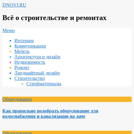
Перейти
DNOVI.RU
к
содержимому
Всё о строительстве и ремонтах
Вторичное
Меню
меню
Интерьер
навигации
Коммуникации
Мебель
Архитектура и дизайн
Недвижимость
Ремонт
Ландшафтный дизайн
Строительство
Стройматериалы
Оборудование
Как правильно подобрать оборудование для
водоснабжения и канализации на даче
Оборудование