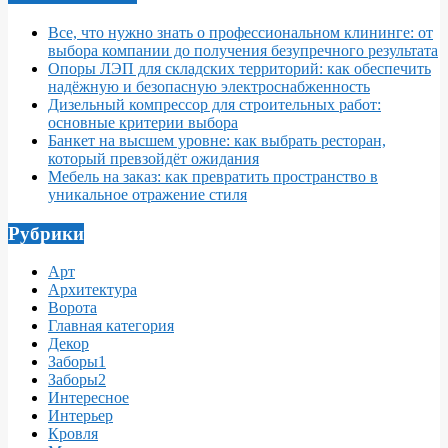
Все, что нужно знать о профессиональном клининге: от
выбора компании до получения безупречного результата
Опоры ЛЭП для складских территорий: как обеспечить
надёжную и безопасную электроснабженность
Дизельный компрессор для строительных работ:
основные критерии выбора
Банкет на высшем уровне: как выбрать ресторан,
который превзойдёт ожидания
Мебель на заказ: как превратить пространство в
уникальное отражение стиля
Рубрики
Арт
Архитектура
Ворота
Главная категория
Декор
Заборы1
Заборы2
Интересное
Интерьер
Кровля