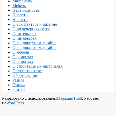
Материалы
Мебель
Недвижимость
Новости
Новости
О архитектуре и дизайне
О инженерных сетях
О интерьерах
О интерьерах
О ландшафтном дизайне
О ландшафтном дизайне
О мебели
О ремонтах
О ремонтах
О строительных материалах
О строительстве
Оборудование
Разное
Статьи
Статьи
Разработано с использованием
Magazine Hoot
. Работает
на
WordPress
.