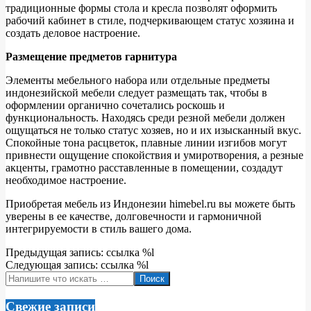
традиционные формы стола и кресла позволят оформить
рабочий кабинет в стиле, подчеркивающем статус хозяина и
создать деловое настроение.
Размещение предметов гарнитура
Элементы мебельного набора или отдельные предметы
индонезийской мебели следует размещать так, чтобы в
оформлении органично сочетались роскошь и
функциональность. Находясь среди резной мебели должен
ощущаться не только статус хозяев, но и их изысканный вкус.
Спокойные тона расцветок, плавные линии изгибов могут
привнести ощущение спокойствия и умиротворения, а резные
акценты, грамотно расставленные в помещении, создадут
необходимое настроение.
Приобретая мебель из Индонезии himebel.ru вы можете быть
уверены в ее качестве, долговечности и гармоничной
интегрируемости в стиль вашего дома.
2019-
Предыдущая запись: ссылка %l
03-
Следующая запись: ссылка %l
27
Поиск
Свежие записи