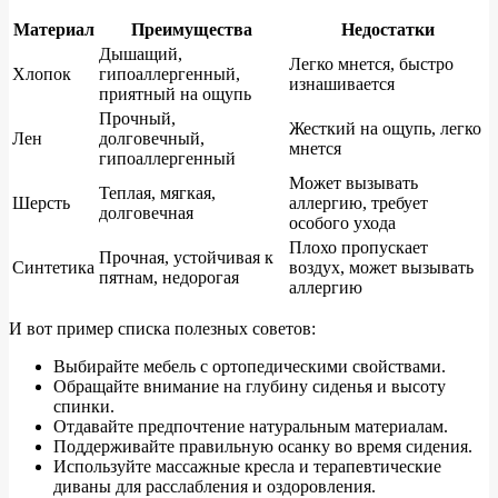
Материал
Преимущества
Недостатки
Дышащий,
Легко мнется, быстро
Хлопок
гипоаллергенный,
изнашивается
приятный на ощупь
Прочный,
Жесткий на ощупь, легко
Лен
долговечный,
мнется
гипоаллергенный
Может вызывать
Теплая, мягкая,
Шерсть
аллергию, требует
долговечная
особого ухода
Плохо пропускает
Прочная, устойчивая к
Синтетика
воздух, может вызывать
пятнам, недорогая
аллергию
И вот пример списка полезных советов:
Выбирайте мебель с ортопедическими свойствами.
Обращайте внимание на глубину сиденья и высоту
спинки.
Отдавайте предпочтение натуральным материалам.
Поддерживайте правильную осанку во время сидения.
Используйте массажные кресла и терапевтические
диваны для расслабления и оздоровления.