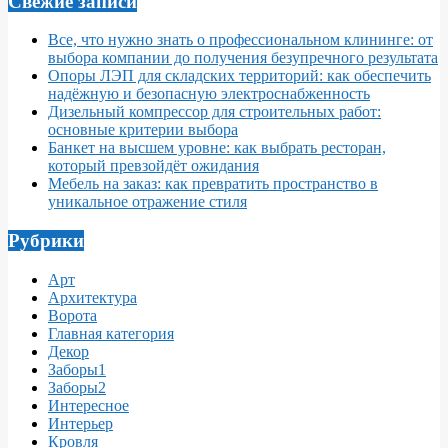
Свежие записи
Все, что нужно знать о профессиональном клининге: от
выбора компании до получения безупречного результата
Опоры ЛЭП для складских территорий: как обеспечить
надёжную и безопасную электроснабженность
Дизельный компрессор для строительных работ:
основные критерии выбора
Банкет на высшем уровне: как выбрать ресторан,
который превзойдёт ожидания
Мебель на заказ: как превратить пространство в
уникальное отражение стиля
Рубрики
Арт
Архитектура
Ворота
Главная категория
Декор
Заборы1
Заборы2
Интересное
Интерьер
Кровля