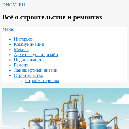
Перейти
DNOVI.RU
к
содержимому
Всё о строительстве и ремонтах
Вторичное
Меню
меню
Интерьер
навигации
Коммуникации
Мебель
Архитектура и дизайн
Недвижимость
Ремонт
Ландшафтный дизайн
Строительство
Стройматериалы