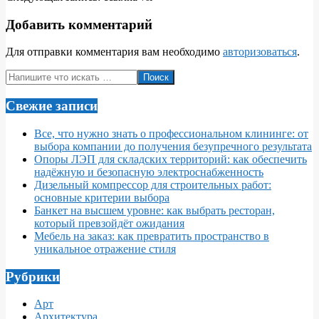
29
Добавить комментарий
Для отправки комментария вам необходимо
авторизоваться
.
Поиск
Свежие записи
Все, что нужно знать о профессиональном клининге: от
выбора компании до получения безупречного результата
Опоры ЛЭП для складских территорий: как обеспечить
надёжную и безопасную электроснабженность
Дизельный компрессор для строительных работ:
основные критерии выбора
Банкет на высшем уровне: как выбрать ресторан,
который превзойдёт ожидания
Мебель на заказ: как превратить пространство в
уникальное отражение стиля
Рубрики
Арт
Архитектура