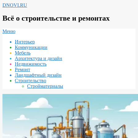
Перейти
DNOVI.RU
к
содержимому
Всё о строительстве и ремонтах
Вторичное
Меню
меню
Интерьер
навигации
Коммуникации
Мебель
Архитектура и дизайн
Недвижимость
Ремонт
Ландшафтный дизайн
Строительство
Стройматериалы