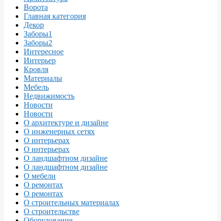
Ворота
Главная категория
Декор
Заборы1
Заборы2
Интересное
Интерьер
Кровля
Материалы
Мебель
Недвижимость
Новости
Новости
О архитектуре и дизайне
О инженерных сетях
О интерьерах
О интерьерах
О ландшафтном дизайне
О ландшафтном дизайне
О мебели
О ремонтах
О ремонтах
О строительных материалах
О строительстве
Оборудование