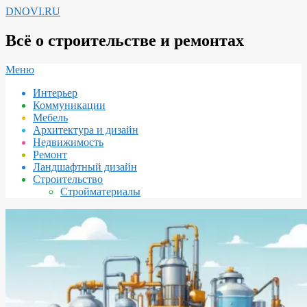
Перейти
DNOVI.RU
к
содержимому
Всё о строительстве и ремонтах
Вторичное
Меню
меню
Интерьер
навигации
Коммуникации
Мебель
Архитектура и дизайн
Недвижимость
Ремонт
Ландшафтный дизайн
Строительство
Стройматериалы