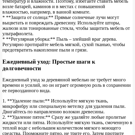
температур и влажности. Поэтому, избегайте ставить мебель
возле батарей, каминов и в местах с повышенной
влажностью, например, в ванной комнате.
* **Защита от солнца:** Прямые солнечные лучи могут
выцветать и повреждать древесину. Используйте шторы,
жалюзи или тонированные стекла, чтобы защитить мебель от
ультрафиолета.
* **Регулярная уборка:** Пыль – злейший враг дерева.
Регулярно протирайте мебель мягкой, сухой тканью, чтобы
предотвратить накопление пыли и грязи.
Ежедневный уход: Простые шаги к
долговечности
Ежедневный уход за деревянной мебелью не требует много
времени и усилий, но он играет огромную роль в сохранении
ее первозданного вида.
1. **Удаление пыли:** Используйте мягкую ткань,
микрофибру или специальную метелку для удаления пыли.
Двигайтесь по направлению волокон древесины.
2. **Удаление пятен:** Сразу же удаляйте любые пролитые
жидкости или пятна. Используйте мягкую ткань, смоченную в
теплой воде с небольшим количеством мягкого моющего
средства. Промокните пятно, не трите его. Затем протрите