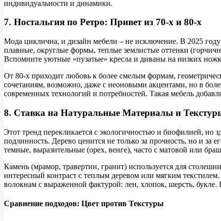
индивидуальности и динамики.
7. Ностальгия по Ретро: Привет из 70-х и 80-х
Мода циклична, и дизайн мебели – не исключение. В 2025 году
плавные, округлые формы, теплые землистые оттенки (горчичн
Вспомните уютные «пузатые» кресла и диваны на низких ножк
От 80-х приходит любовь к более смелым формам, геометричес
сочетаниям, возможно, даже с неоновыми акцентами, но в боле
современных технологий и потребностей. Такая мебель добавля
8. Ставка на Натуральные Материалы и Текстур
Этот тренд перекликается с экологичностью и биофилией, но з
подлинность. Дерево ценится не только за прочность, но и за е
темные, выразительные (орех, венге), часто с матовой или б
Камень (мрамор, травертин, гранит) используется для столешни
интересный контраст с теплым деревом или мягким текстилем. 
волокнам с выраженной фактурой: лен, хлопок, шерсть, букле. 
Сравнение подходов: Цвет против Текстуры