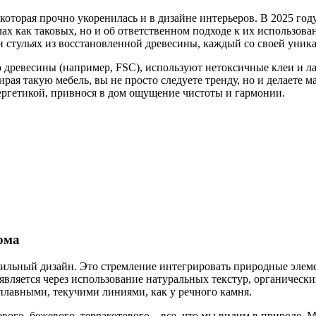
которая прочно укоренилась и в дизайне интерьеров. В 2025 год
лах как таковых, но и об ответственном подходе к их использов
 и стульях из восстановленной древесины, каждый со своей уник
ревесины (например, FSC), используют нетоксичные клеи и лаки
рая такую мебель, вы не просто следуете тренду, но и делаете 
нергетикой, привнося в дом ощущение чистоты и гармонии.
ома
фильный дизайн. Это стремление интегрировать природные элем
оявляется через использование натуральных текстур, органическ
плавными, текучими линиями, как у речного камня.
евого, бежевого, терракотового – все, что мы видим в природе. 