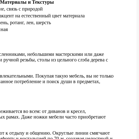
 Материалы и Текстуры
е, связь с природой
акцент на естественный цвет материала
ень, ротанг, лен, шерсть
нная
месленниками, небольшими мастерскими или даже
 ручной резьбы, столы из цельного слэба дерева с
ивлекательными. Покупая такую мебель, вы не только
анное потребление и поиск души в предметах,
еживается во всем: от диванов и кресел,
ых рамах. Даже ножки мебели часто приобретают
ают к отдыху и общению. Округлые линии смягчают
мфорту и ностальгией по 70-м, создавая целостный и