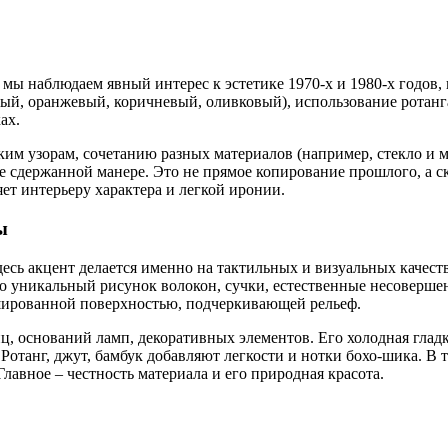
 мы наблюдаем явный интерес к эстетике 1970-х и 1980-х годов,
ый, оранжевый, коричневый, оливковый), использование ротанга
ах.
ким узорам, сочетанию разных материалов (например, стекло и м
е сдержанной манере. Это не прямое копирование прошлого, а с
ет интерьеру характера и легкой иронии.
ы
десь акцент делается именно на тактильных и визуальных качест
го уникальный рисунок волокон, сучки, естественные несовершенс
рашированной поверхностью, подчеркивающей рельеф.
ц, оснований ламп, декоративных элементов. Его холодная гладк
Ротанг, джут, бамбук добавляют легкости и нотки бохо-шика. В 
Главное – честность материала и его природная красота.