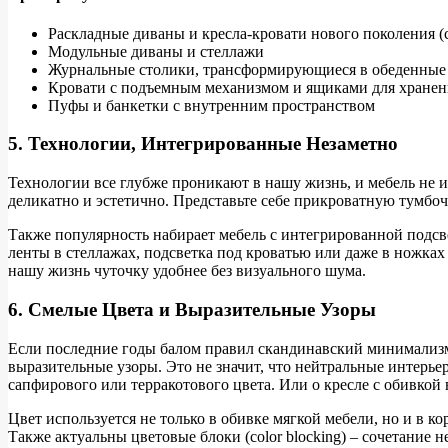
Раскладные диваны и кресла-кровати нового поколения 
Модульные диваны и стеллажи
Журнальные столики, трансформирующиеся в обеденные
Кровати с подъемным механизмом и ящиками для хранен
Пуфы и банкетки с внутренним пространством
5. Технологии, Интегрированные Незаметно
Технологии все глубже проникают в нашу жизнь, и мебель не 
деликатно и эстетично. Представьте себе прикроватную тумбо
Также популярность набирает мебель с интегрированной подсв
ленты в стеллажах, подсветка под кроватью или даже в ножках
нашу жизнь чуточку удобнее без визуального шума.
6. Смелые Цвета и Выразительные Узоры
Если последние годы балом правил скандинавский минимализм с
выразительные узоры. Это не значит, что нейтральные интерье
сапфирового или терракотового цвета. Или о кресле с обивко
Цвет используется не только в обивке мягкой мебели, но и в 
Также актуальны цветовые блоки (color blocking) – сочетание