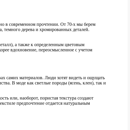
 но в современном прочтении. От 70-х мы берем
, темного дерева и хромированных деталей.
еталл), а также к определенным цветовым
корее вдохновение, переосмысленное с учетом
вах самих материалов. Люди хотят видеть и ощущать
тва. В моде как светлые породы (ясень, клен), так и
ость или, наоборот, пористая текстура создают
текстиле предпочтение отдается натуральным