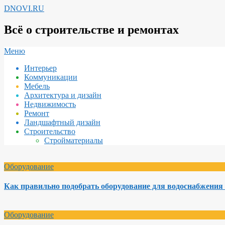
Перейти
DNOVI.RU
к
содержимому
Всё о строительстве и ремонтах
Вторичное
Меню
меню
Интерьер
навигации
Коммуникации
Мебель
Архитектура и дизайн
Недвижимость
Ремонт
Ландшафтный дизайн
Строительство
Стройматериалы
Оборудование
Как правильно подобрать оборудование для водоснабжения 
Оборудование