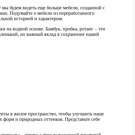
у мы будем видеть еще больше мебели, созданной с
анию. Подумайте о мебели из переработанного
альной историей и характером.
 на водной основе. Бамбук, пробка, ротанг – эти
маленький, но важный вклад в сохранение нашей
енты в жилое пространство, чтобы улучшить наше
их форм и природных оттенков. Представьте себе
Материалы – дерево с ярко выраженной текстурой,