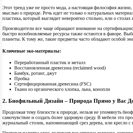
Этот тренд уже не просто мода, а настоящая философия жизни, 
мыслью о природе. Речь идет не только о натуральных материа
пластика, который выглядит невероятно стильно, или о столах
Производители все чаще обращают внимание на сертификацию д
быстро возобновляемые ресурсы также остаются в фаворе. Выби
планеты. К тому же, такие предметы часто обладают особой э
Ключевые эко-материалы:
Переработанный пластик и металл
Восстановленная древесина (reclaimed wood)
Бамбук, ротанг, джут
Пробка
Сертифицированная древесина (FSC)
Ткани из органического хлопка, льна, конопли
2. Биофильный Дизайн – Природа Прямо у Вас Д
Продолжая тему близости к природе, нельзя не упомянуть био
самочувствие и создать более здоровую среду. В мебели это пр
журнальный столик, напоминающий срез дерева, или кресло с 
Цветовая палитра здесь включает все оттенки зеленого, коричн