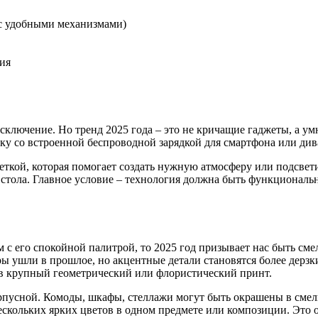
(с удобными механизмами)
ия
исключение. Но тренд 2025 года – это не кричащие гаджеты, а 
чку со встроенной беспроводной зарядкой для смартфона или ди
еткой, которая помогает создать нужную атмосферу или подсве
 стола. Главное условие – технология должна быть функциональ
 его спокойной палитрой, то 2025 год призывает нас быть смел
ры ушли в прошлое, но акцентные детали становятся более дерзк
й в крупный геометрический или флористический принт.
корпусной. Комоды, шкафы, стеллажи могут быть окрашены в смел
 нескольких ярких цветов в одном предмете или композиции. Это