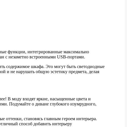
умные функции, интегрированные максимально
ван с незаметно встроенными USB-портами.
тить содержимое шкафа. Это могут быть светодиодные
ной и не нарушать общую эстетику предмета, делая
ее! В моду входят яркие, насыщенные цвета и
ими. Подумайте о диване глубокого изумрудного,
ые оттенки, становясь главным героем интерьера.
 отличный способ добавить интерьеру