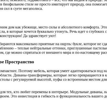
 в биофильном стиле не просто имитирует природу, она помогает 
я сил в суете мегаполиса.
ним дом как убежище, место силы и абсолютного комфорта. Это
сла, в которые хочется буквально утонуть. Речь идет о глубоки
онструкции! Да здравствует уют!
аются максимально приятные на ощупь: букле, которое не сдает
лаблению – теплые нейтральные оттенки, приглушенные пастель
, где можно спрятаться от внешнего мира и по-настоящему рас
ое Пространство
мпактнее. Поэтому мебель, которая умеет адаптироваться под на
бласти. Диваны-трансформеры, которые легко превращаются в к
столы с регулируемой высотой, пуфы со встроенным местом для 
 для тех, кто любит перемены в интерьере. Модульные диваны, н
двоем. Это инвестиция в гибкость и функциональность вашего д