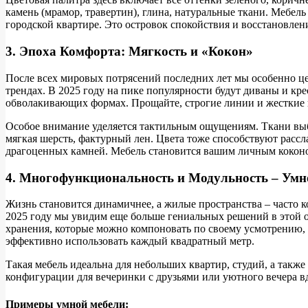
камень (мрамор, травертин), глина, натуральные ткани. Мебель
городской квартире. Это островок спокойствия и восстановлени
3. Эпоха Комфорта: Мягкость и «Кокон»
После всех мировых потрясений последних лет мы особенно це
трендах. В 2025 году на пике популярности будут диваны и кре
обволакивающих формах. Прощайте, строгие линии и жесткие к
Особое внимание уделяется тактильным ощущениям. Ткани выбир
мягкая шерсть, фактурный лен. Цвета тоже способствуют расс
драгоценных камней. Мебель становится вашим личным коконом
4. Многофункциональность и Модульность – Умн
Жизнь становится динамичнее, а жилые пространства – часто ко
2025 году мы увидим еще больше гениальных решений в этой о
хранения, которые можно компоновать по своему усмотрению, 
эффективно использовать каждый квадратный метр.
Такая мебель идеальна для небольших квартир, студий, а также
конфигурации для вечеринки с друзьями или уютного вечера в
Примеры умной мебели: