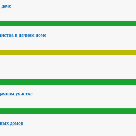
 даче
нства в дачном доме
дачном участке
чных домов