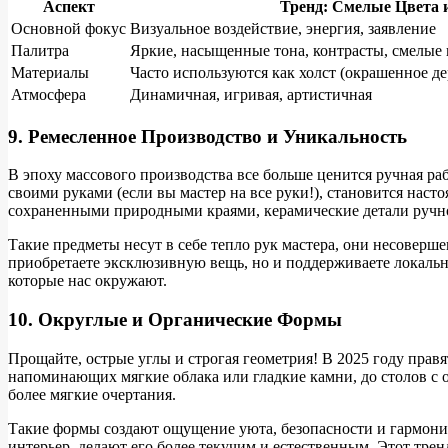
Аспект
Тренд: Смелые Цвета 
Основной фокус
Визуальное воздействие, энергия, заявление
Палитра
Яркие, насыщенные тона, контрасты, смелые
Материалы
Часто используются как холст (окрашенное д
Атмосфера
Динамичная, игривая, артистичная
9. Ремесленное Производство и Уникальность
В эпоху массового производства все больше ценится ручная р
своими руками (если вы мастер на все руки!), становится наст
сохраненными природными краями, керамические детали ручно
Такие предметы несут в себе тепло рук мастера, они несоверш
приобретаете эксклюзивную вещь, но и поддерживаете локальн
которые нас окружают.
10. Округлые и Органические Формы
Прощайте, острые углы и строгая геометрия! В 2025 году правя
напоминающих мягкие облака или гладкие камни, до столов с
более мягкие очертания.
Такие формы создают ощущение уюта, безопасности и гармони
интерьер, делают его более текучим и естественным. Этот тре