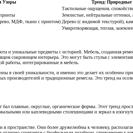
и Узоры
Тренд: Природные
Тактильные ощущения, спокойстви
 принты
Землистые, нейтральные оттенки, 
ерево, МДФ, ткани с принтом)
Дерево (с видимой текстурой), кам
Умиротворяющая, теплая, заземле
абота и уникальные предметы с историей. Мебель, созданная ре
оящим сокровищем интерьера. Это могут быть стулья с элементами
й работы, интегрированные в мебель.
енны в своей уникальности, и именно это делает их особенно пр
ых производителей и традиционные ремесла. Это тренд на осозн
т бал плавные, округлые, органические формы. Этот тренд просл
 овальными или каплевидными столешницами и зеркал в изогнут
и в пространстве. Они более дружелюбны к человеку, располаг
нд отлично сочетается с биофильным дизайном, стремлением к ко