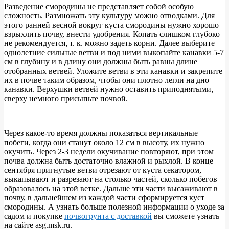
Разведение смородины не представляет собой особую
сложность. Размножать эту культуру можно отводками. Для
этого ранней весной вокруг куста смородины нужно хорошо
взрыхлить почву, внести удобрения. Копать слишком глубоко
не рекомендуется, т. к. можно задеть корни. Далее выберите
однолетние сильные ветви и под ними выкопайте канавки 5-7
см в глубину и в длину они должны быть равны длине
отобранных ветвей. Уложите ветви в эти канавки и закрепите
их в почве таким образом, чтобы они плотно легли на дно
канавки. Верхушки ветвей нужно оставить приподнятыми,
сверху немного присыпьте почвой.
Через какое-то время должны показаться вертикальные
побеги, когда они станут около 12 см в высоту, их нужно
окучить. Через 2-3 недели окучивание повторяют, при этом
почва должна быть достаточно влажной и рыхлой. В конце
сентября пригнутые ветви отрезают от куста секатором,
выкапывают и разрезают на столько частей, сколько побегов
образовалось на этой ветке. Дальше эти части высаживают в
почву, в дальнейшем из каждой части сформируется куст
смородины. А узнать больше полезной информации о уходе за
садом и покупке
почвогрунта с доставкой
вы сможете узнать
на сайте asg.msk.ru.