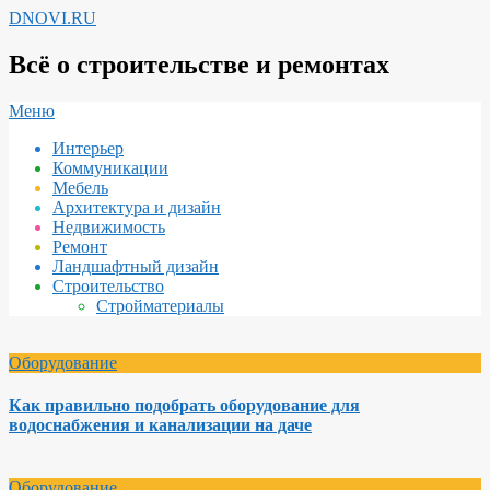
Перейти
DNOVI.RU
к
содержимому
Всё о строительстве и ремонтах
Вторичное
Меню
меню
Интерьер
навигации
Коммуникации
Мебель
Архитектура и дизайн
Недвижимость
Ремонт
Ландшафтный дизайн
Строительство
Стройматериалы
Оборудование
Как правильно подобрать оборудование для
водоснабжения и канализации на даче
Оборудование