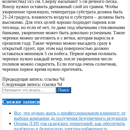
количества) 5х5 см. Сверху насыпают 5 см речного песка.
Внизу нужно оставить дренажный слой их гравия. Чтобы
укоренение произошло, температура субстрата должна быть
21-24 градуса, влажность воздуха и субстрата – должны быть
высокими. Для этих целей хорошо подходит парник или
теплица, но если её нет, то даже под обычными стеклянными
банками, укоренение может быть довольно успешным. Такие
черенки можно заготовить и с ветки, которая выросла в
прошлом году. Такие черенки можно высадить сразу в
открытый грунт, при этом над поверхностью должно
оставаться минимум 5 см побега. Первое время поливать
черенки нужно каждый вечер, после укоренения число
поливов можно сократить. Если погода очень солнечная,
черенки первое время нужно притенять.
2020-
Предыдущая запись: ссылка %l
02-
Следующая запись: ссылка %l
03
Поиск
Свежие записи
Все, что нужно знать о профессиональном клининге: от
выбора компании до получения безупречного результата
Опоры ЛЭП для складских территорий: как обеспечить
надёжную и безопасную электроснабженность