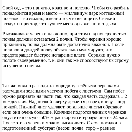
Свой сад – это приятно, красиво и полезно. Чтобы его разбить
понадобится время и место — миллениум парк коттеджный
поселок – возможно, именно то, что вы ищите. Свежий
воздух и простор, это лучшее место для жизни и отдыха.
Высаживают черенки наклонно, при этом над поверхностью
почвы должны оставаться 2 почки. Чтобы черенки хорошо
прижились, почва должна быть достаточно влажной. После
поливов и дождей почву обязательно мульчируют, что
предотвращает быстрое испарение влаги. Сорняки нужно
полоть своевременно, т. к. они так же способствуют быстрому
иссушению почвы.
Так же можно разводить смородину зелёными черенками –
растущими зелёными частями побега с листьями. Сам побег
нужно разрезать на части так, что каждая часть содержала 1-2
междоузлия. Над почкой вверху делается разрез, внизу – под
почкой. Нижний лист удаляют, остальные листья обрезают,
если они очень большие. Кончики подготовленных черенков
опустите в сосуд с 50%-м раствором гетероауксина на 24 часа.
После этого черенки можно высаживать. Схема посадки в
подготовленный субстрат (песок: почва: торф – равные