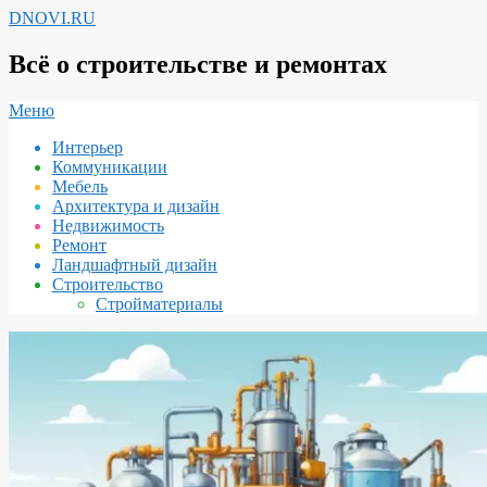
Перейти
DNOVI.RU
к
содержимому
Всё о строительстве и ремонтах
Вторичное
Меню
меню
Интерьер
навигации
Коммуникации
Мебель
Архитектура и дизайн
Недвижимость
Ремонт
Ландшафтный дизайн
Строительство
Стройматериалы