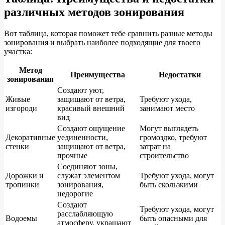
различных методов зонирования
Вот таблица, которая поможет тебе сравнить разные методы
зонирования и выбрать наиболее подходящие для твоего
участка:
Метод
Преимущества
Недостатки
зонирования
Создают уют,
Живые
защищают от ветра,
Требуют ухода,
изгороди
красивый внешний
занимают место
вид
Создают ощущение
Могут выглядеть
Декоративные
уединенности,
громоздко, требуют
стенки
защищают от ветра,
затрат на
прочные
строительство
Соединяют зоны,
Дорожки и
служат элементом
Требуют ухода, могут
тропинки
зонирования,
быть скользкими
недорогие
Создают
Требуют ухода, могут
расслабляющую
Водоемы
быть опасными для
атмосферу, украшают