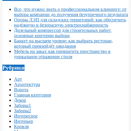
Все, что нужно знать о профессиональном клининге: от
выбора компании до получения безупречного результата
Опоры ЛЭП для складских территорий: как обеспечить
надёжную и безопасную электроснабженность
Дизельный компрессор для строительных работ:
основные критерии выбора
Банкет на высшем уровне: как выбрать ресторан,
который превзойдёт ожидания
Мебель на заказ: как превратить пространство в
уникальное отражение стиля
Рубрики
Арт
Архитектура
Ворота
Главная категория
Декор
Заборы1
Заборы2
Интересное
Интерьер
Кровля