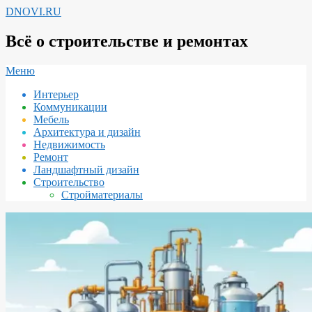
Перейти
DNOVI.RU
к
содержимому
Всё о строительстве и ремонтах
Вторичное
Меню
меню
Интерьер
навигации
Коммуникации
Мебель
Архитектура и дизайн
Недвижимость
Ремонт
Ландшафтный дизайн
Строительство
Стройматериалы