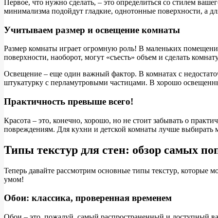
Первое, что нужно сделать, – это определиться со стилем ваше
минимализма подойдут гладкие, однотонные поверхности, а дл
Учитываем размер и освещение комнаты
Размер комнаты играет огромную роль! В маленьких помещения
поверхности, наоборот, могут «съесть» объем и сделать комнат
Освещение – еще один важный фактор. В комнатах с недостато
штукатурку с перламутровыми частицами. В хорошо освещенн
Практичность превыше всего!
Красота – это, конечно, хорошо, но не стоит забывать о практ
повреждениям. Для кухни и детской комнаты лучше выбирать м
Типы текстур для стен: обзор самых п
Теперь давайте рассмотрим основные типы текстур, которые мо
умом!
Обои: классика, проверенная временем
Обои – это, пожалуй, самый распространенный и доступный ва