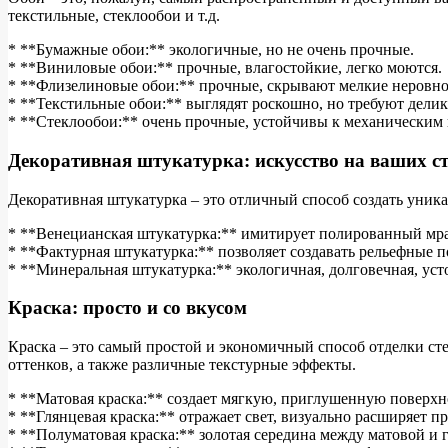
текстильные, стеклообои и т.д.
* **Бумажные обои:** экологичные, но не очень прочные.
* **Виниловые обои:** прочные, влагостойкие, легко моются.
* **Флизелиновые обои:** прочные, скрывают мелкие неровно
* **Текстильные обои:** выглядят роскошно, но требуют делик
* **Стеклообои:** очень прочные, устойчивы к механическим
Декоративная штукатурка: искусство на ваших с
Декоративная штукатурка – это отличный способ создать уника
* **Венецианская штукатурка:** имитирует полированный мра
* **Фактурная штукатурка:** позволяет создавать рельефные 
* **Минеральная штукатурка:** экологичная, долговечная, уст
Краска: просто и со вкусом
Краска – это самый простой и экономичный способ отделки сте
оттенков, а также различные текстурные эффекты.
* **Матовая краска:** создает мягкую, приглушенную поверхн
* **Глянцевая краска:** отражает свет, визуально расширяет п
* **Полуматовая краска:** золотая середина между матовой и г