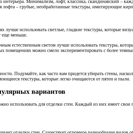
го интерьера. Минимализм, лофт, классика, скандинавский – каж
я лофта – грубые, необработанные текстуры, имитирующие кирп
х лучше использовать светлые, гладкие текстуры, которые виз
у еще меньше.
чным естественным светом лучше использовать текстуры, котор
ых помещениях можно смело экспериментировать с более темн
ичности. Подумайте, как часто вам придется убирать стены, нас
оющиеся текстуры, которые легко очищаются от пятен и пыли.
опулярных вариантов
жно использовать для отделки стен. Каждый из них имеет свои 
риант отделки стен. Существует огромное разнообразие видов 