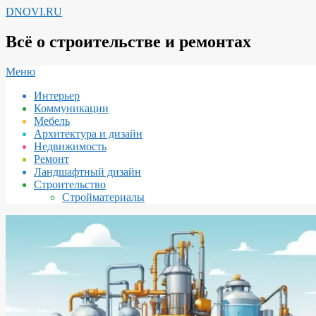
Перейти
DNOVI.RU
к
содержимому
Всё о строительстве и ремонтах
Вторичное
Меню
меню
Интерьер
навигации
Коммуникации
Мебель
Архитектура и дизайн
Недвижимость
Ремонт
Ландшафтный дизайн
Строительство
Стройматериалы