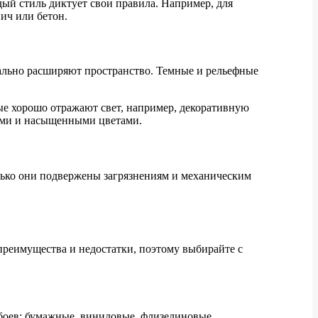
дый стиль диктует свои правила. Например, для
ич или бетон.
уально расширяют пространство. Темные и рельефные
ые хорошо отражают свет, например, декоративную
ыми и насыщенными цветами.
колько они подвержены загрязнениям и механическим
преимущества и недостатки, поэтому выбирайте с
обоев: бумажные, виниловые, флизелиновые,