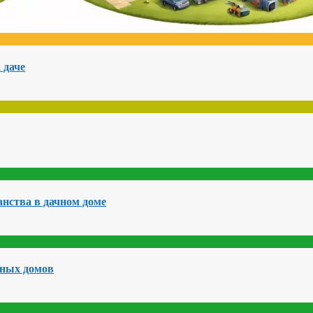
 даче
нства в дачном доме
чных домов