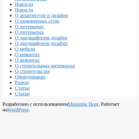
Новости
Новости
О архитектуре и дизайне
О инженерных сетях
О интерьерах
О интерьерах
О ландшафтном дизайне
О ландшафтном дизайне
О мебели
О ремонтах
О ремонтах
О строительных материалах
О строительстве
Оборудование
Разное
Статьи
Статьи
Разработано с использованием
Magazine Hoot
. Работает
на
WordPress
.