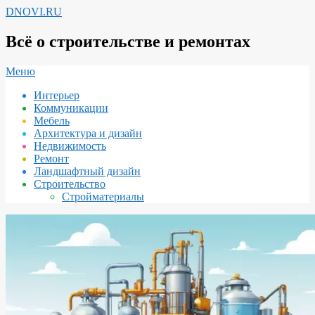
Перейти
DNOVI.RU
к
содержимому
Всё о строительстве и ремонтах
Вторичное
Меню
меню
Интерьер
навигации
Коммуникации
Мебель
Архитектура и дизайн
Недвижимость
Ремонт
Ландшафтный дизайн
Строительство
Стройматериалы