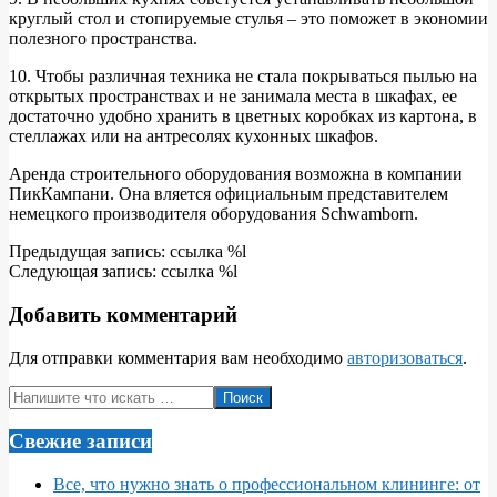
круглый стол и стопируемые стулья – это поможет в экономии
полезного пространства.
10. Чтобы различная техника не стала покрываться пылью на
открытых пространствах и не занимала места в шкафах, ее
достаточно удобно хранить в цветных коробках из картона, в
стеллажах или на антресолях кухонных шкафов.
Аренда строительного оборудования возможна в компании
ПикКампани. Она вляется официальным представителем
немецкого производителя оборудования Schwamborn.
2018-
Предыдущая запись: ссылка %l
06-
Следующая запись: ссылка %l
01
Добавить комментарий
Для отправки комментария вам необходимо
авторизоваться
.
Поиск
Свежие записи
Все, что нужно знать о профессиональном клининге: от