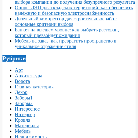
выбора компании до получения безупречного результата
Опоры ЛЭП для складских территорий: как обеспечить
надёжную и безопасную электроснабженность
Дизельный компрессор для строительных работ:
основные критерии выбора
Банкет на высшем уровне: как выбрать ресторан,
который превзойдёт ожидания
Мебель на заказ: как превратить пространство в
уникальное отражение стиля
Рубрики
Арт
Архитектура
Ворота
Главная категория
Декор
Заборы1
Заборы2
Интересное
Интерьер
Кровля
Материалы
Мебель
Недвижимость