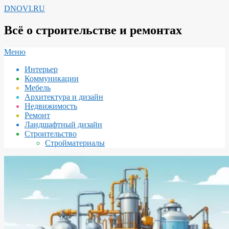
Перейти
DNOVI.RU
к
содержимому
Всё о строительстве и ремонтах
Вторичное
Меню
меню
Интерьер
навигации
Коммуникации
Мебель
Архитектура и дизайн
Недвижимость
Ремонт
Ландшафтный дизайн
Строительство
Стройматериалы