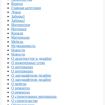
Ворота
Главная категория
Декор
Заборы1
Заборы2
Интересное
Интерьер
Кровля
Материалы
Мебель
Недвижимость
Новости
Новости
О архитектуре и дизайне
О инженерных сетях
О интерьерах
О интерьерах
О ландшафтном дизайне
О ландшафтном дизайне
О мебели
О ремонтах
О ремонтах
О строительных материалах
О строительстве
Оборудование