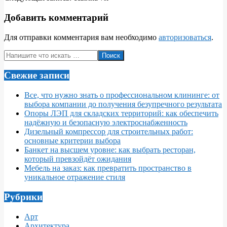
20
Добавить комментарий
Для отправки комментария вам необходимо
авторизоваться
.
Поиск
Свежие записи
Все, что нужно знать о профессиональном клининге: от
выбора компании до получения безупречного результата
Опоры ЛЭП для складских территорий: как обеспечить
надёжную и безопасную электроснабженность
Дизельный компрессор для строительных работ:
основные критерии выбора
Банкет на высшем уровне: как выбрать ресторан,
который превзойдёт ожидания
Мебель на заказ: как превратить пространство в
уникальное отражение стиля
Рубрики
Арт
Архитектура