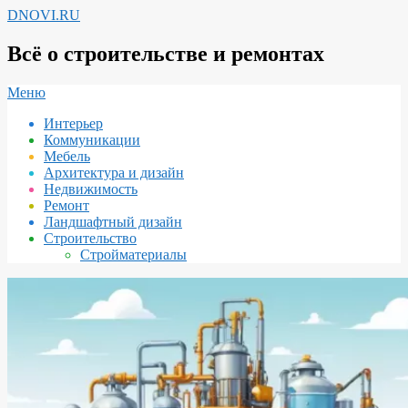
Перейти
DNOVI.RU
к
содержимому
Всё о строительстве и ремонтах
Вторичное
Меню
меню
Интерьер
навигации
Коммуникации
Мебель
Архитектура и дизайн
Недвижимость
Ремонт
Ландшафтный дизайн
Строительство
Стройматериалы