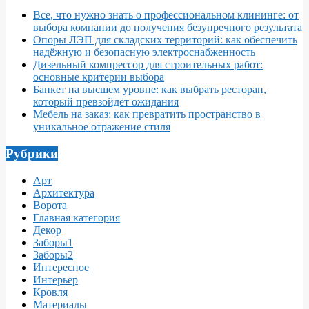
Все, что нужно знать о профессиональном клининге: от
выбора компании до получения безупречного результата
Опоры ЛЭП для складских территорий: как обеспечить
надёжную и безопасную электроснабженность
Дизельный компрессор для строительных работ:
основные критерии выбора
Банкет на высшем уровне: как выбрать ресторан,
который превзойдёт ожидания
Мебель на заказ: как превратить пространство в
уникальное отражение стиля
Рубрики
Арт
Архитектура
Ворота
Главная категория
Декор
Заборы1
Заборы2
Интересное
Интерьер
Кровля
Материалы