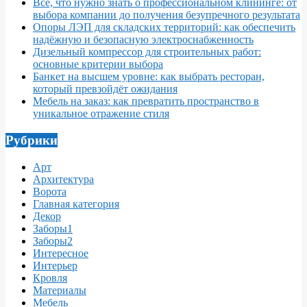
Все, что нужно знать о профессиональном клининге: от
выбора компании до получения безупречного результата
Опоры ЛЭП для складских территорий: как обеспечить
надёжную и безопасную электроснабженность
Дизельный компрессор для строительных работ:
основные критерии выбора
Банкет на высшем уровне: как выбрать ресторан,
который превзойдёт ожидания
Мебель на заказ: как превратить пространство в
уникальное отражение стиля
Рубрики
Арт
Архитектура
Ворота
Главная категория
Декор
Заборы1
Заборы2
Интересное
Интерьер
Кровля
Материалы
Мебель