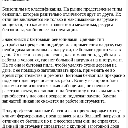
Бензопилы их классификация. На рынке представлены типы
бензопил, которые разительно отличаются друг от друга. Их
отличие заключается не только в максимальной нагрузке и
мощности, это касается и защитного механизма, ресурса
бензопилы, удобство ее эксплуатации.
Знакомимся с бытовыми бензопилами. Данный тип
устройства прекрасно подойдет для применения на даче, ему
необходима минимальная нагрузка, не больше одного часа в
день. Их вес и размер не велик, как и мощность, удобны для
работы в условиях, где нет большой нагрузки на инструмент.
На то она и бытовая пила, чтобы удалять сухие деревья на
даче, с ее помощью заготавливать дрова, применять ее во
время строительства и ремонта. Бытовая бензопила прекрасно
подходит для перечисленных работ. Если у вас произойдет
поломка или износится какая либо деталь, не спешите
расстраиваться, все запчасти на бензопилу штиль вы можете
приобрести у нас они прекрасно подлежат замене. Замена
запчастей никак не скажется на работе инструмента.
Полупрофессиональные бензопилы в простонародье их еще
кличут фермерскими, предназначены для большей нагрузки, в
отличии от бытовых но и с лесоповалом они не справятся .
Данный инструмент справиться с крупной заготовкой дров,