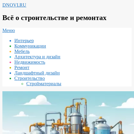
Перейти
DNOVI.RU
к
содержимому
Всё о строительстве и ремонтах
Вторичное
Меню
меню
Интерьер
навигации
Коммуникации
Мебель
Архитектура и дизайн
Недвижимость
Ремонт
Ландшафтный дизайн
Строительство
Стройматериалы