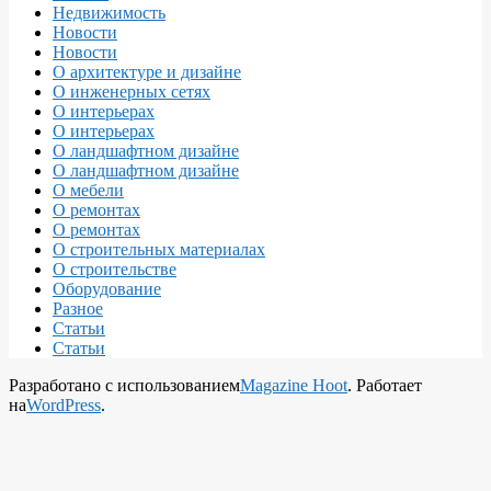
Недвижимость
Новости
Новости
О архитектуре и дизайне
О инженерных сетях
О интерьерах
О интерьерах
О ландшафтном дизайне
О ландшафтном дизайне
О мебели
О ремонтах
О ремонтах
О строительных материалах
О строительстве
Оборудование
Разное
Статьи
Статьи
Разработано с использованием
Magazine Hoot
. Работает
на
WordPress
.