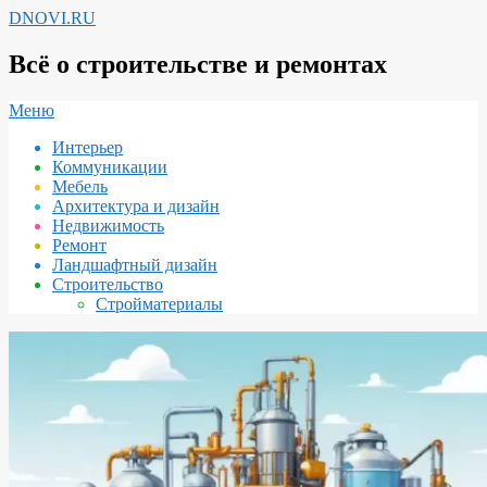
Перейти
DNOVI.RU
к
содержимому
Всё о строительстве и ремонтах
Вторичное
Меню
меню
Интерьер
навигации
Коммуникации
Мебель
Архитектура и дизайн
Недвижимость
Ремонт
Ландшафтный дизайн
Строительство
Стройматериалы