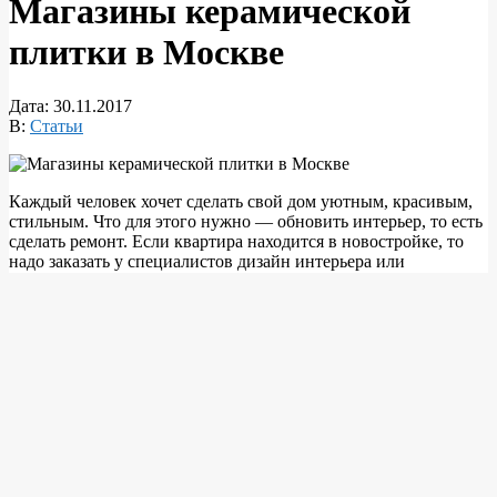
Магазины керамической
плитки в Москве
Дата:
30.11.2017
В:
Статьи
Каждый человек хочет сделать свой дом уютным, красивым,
стильным. Что для этого нужно — обновить интерьер, то есть
сделать ремонт. Если квартира находится в новостройке, то
надо заказать у специалистов дизайн интерьера или
придумать его самому, затем купить в строительном магазине
материалы для отделки и приступать к работе.
Сегодня выбор продукции очень большой — великолепные
обои, всевозможные фактурные краски, натуральные
материалы для отделки полов и потолков и пр. В числе
новейших разработок и современных предложений, которых
на строительном рынке довольно много, не теряет своей
актуальности и востребованности керамическая плитка.
Многие