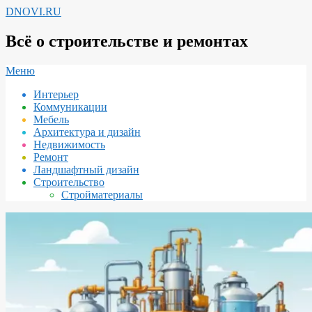
Перейти
DNOVI.RU
к
содержимому
Всё о строительстве и ремонтах
Вторичное
Меню
меню
Интерьер
навигации
Коммуникации
Мебель
Архитектура и дизайн
Недвижимость
Ремонт
Ландшафтный дизайн
Строительство
Стройматериалы