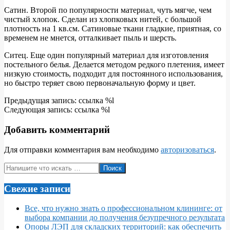
Сатин. Второй по популярности материал, чуть мягче, чем
чистый хлопок. Сделан из хлопковых нитей, с большой
плотность на 1 кв.см. Сатиновые ткани гладкие, приятная, со
временем не мнется, отталкивает пыль и шерсть.
Ситец. Еще один популярный материал для изготовления
постельного белья. Делается методом редкого плетения, имеет
низкую стоимость, подходит для постоянного использования,
но быстро теряет свою первоначальную форму и цвет.
2017-
Предыдущая запись: ссылка %l
11-
Следующая запись: ссылка %l
24
Добавить комментарий
Для отправки комментария вам необходимо
авторизоваться
.
Поиск
Свежие записи
Все, что нужно знать о профессиональном клининге: от
выбора компании до получения безупречного результата
Опоры ЛЭП для складских территорий: как обеспечить