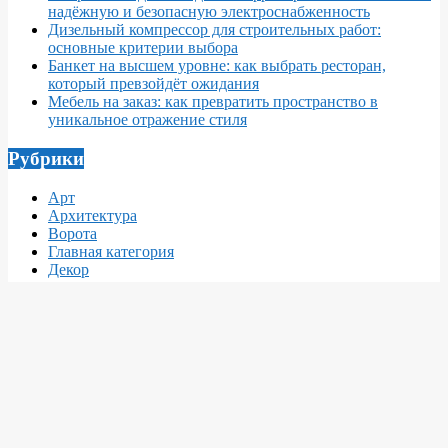
надёжную и безопасную электроснабженность
Дизельный компрессор для строительных работ:
основные критерии выбора
Банкет на высшем уровне: как выбрать ресторан,
который превзойдёт ожидания
Мебель на заказ: как превратить пространство в
уникальное отражение стиля
Рубрики
Арт
Архитектура
Ворота
Главная категория
Декор
Заборы1
Заборы2
Интересное
Интерьер
Кровля
Материалы
Мебель
Недвижимость
Новости