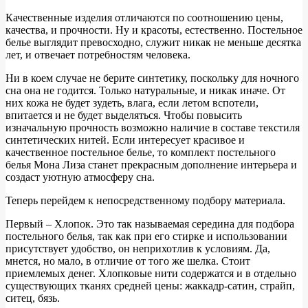
Качественные изделия отличаются по соотношению цены,
качества, и прочности. Ну и красоты, естественно. Постельное
белье выглядит превосходно, служит никак не меньше десятка
лет, и отвечает потребностям человека.
Ни в коем случае не берите синтетику, поскольку для ночного
сна она не годится. Только натуральные, и никак иначе. От
них кожа не будет зудеть, влага, если летом вспотели,
впитается и не будет выделяться. Чтобы повысить
изначальную прочность возможно наличие в составе текстиля
синтетических нитей. Если интересует красивое и
качественное постельное белье, то комплект постельного
белья Мона Лиза станет прекрасным дополнение интерьера и
создаст уютную атмосферу сна.
Теперь перейдем к непосредственному подбору материала.
Первый – Хлопок. Это так называемая середина для подбора
постельного белья, так как при его стирке и использовании
присутствует удобство, он неприхотлив к условиям. Да,
мнется, но мало, в отличие от того же шелка. Стоит
приемлемых денег. Хлопковые нити содержатся и в отдельно
существующих тканях средней цены: жаккадр-сатин, страйп,
ситец, бязь.