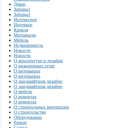
Декор
Заборы1
Заборы2
Интересное
Интерьер
Кровля
Материалы
Мебель
Недвижимость
Новости
Новости
О архитектуре и дизайне
О инженерных сетях
О интерьерах
О интерьерах
О ландшафтном дизайне
О ландшафтном дизайне
О мебели
О ремонтах
О ремонтах
О строительных материалах
О строительстве
Оборудование
Разное
Статьи