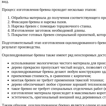
вид.
Процесс изготовления бревна проходит несколько этапов:
Обработка материала до получения соответствующего про
Фиксация бревна и нарезка пазов.
Нарезка бревен с помощью торцовочного станка.
Изготовление заготовок необходимой длины.
Покрытие готовых бревен специальной пропиткой, котор
Подготовительный этап изготовления оцилиндрованного бревна
результат производства.
Оцилиндрованные бревна также имеют ряд неоспоримых досто
использование экологически чистого материала для произ
дерево прекрасно пропускает чистый воздух, позволяет 
оцилиндрованные бревна делают любую конструкцию зда
приемлемая стоимость, в сравнении с кирпичом;
монтаж бревен не требует применения тяжелой техники;
дерево обеспечивает любое строение хорошей теплоизоля
такое бревно не требует специальных отделочных работ (
изготовление материала происходит в максимально корот
эстетичность, оригинальный внешний вид деревянных ст
Таким образом, оцилиндрованное бревно является одним из на