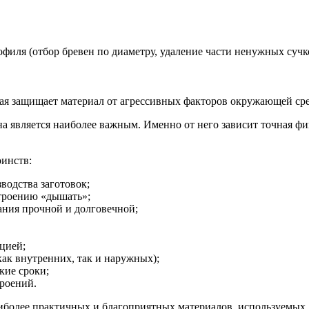
филя (отбор бревен по диаметру, удаление части ненужных сучк
ая защищает материал от агрессивных факторов окружающей ср
 является наиболее важным. Именно от него зависит точная фик
инств:
водства заготовок;
строению «дышать»;
ния прочной и долговечной;
цией;
как внутренних, так и наружных);
кие сроки;
роений.
иболее практичных и благоприятных материалов, используемых 