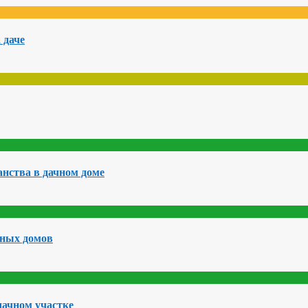
 даче
нства в дачном доме
чных домов
дачном участке