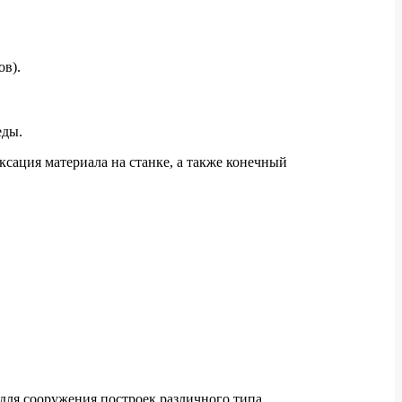
ов).
еды.
сация материала на станке, а также конечный
для сооружения построек различного типа.