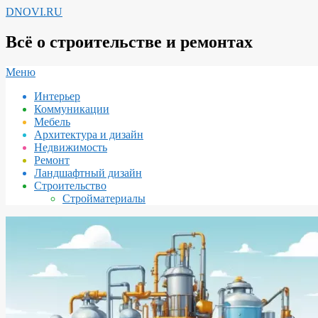
Перейти
DNOVI.RU
к
содержимому
Всё о строительстве и ремонтах
Вторичное
Меню
меню
Интерьер
навигации
Коммуникации
Мебель
Архитектура и дизайн
Недвижимость
Ремонт
Ландшафтный дизайн
Строительство
Стройматериалы