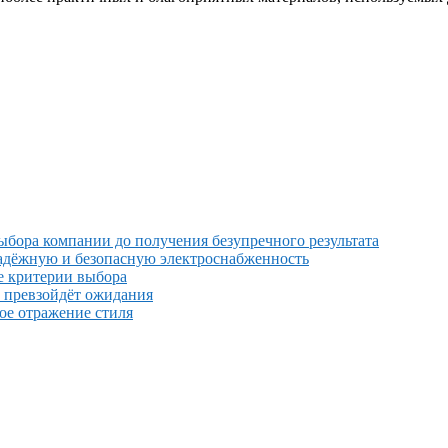
выбора компании до получения безупречного результата
надёжную и безопасную электроснабженность
е критерии выбора
й превзойдёт ожидания
ное отражение стиля