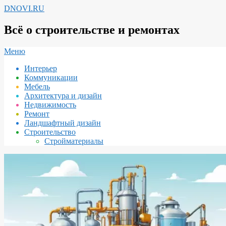
Перейти
DNOVI.RU
к
содержимому
Всё о строительстве и ремонтах
Вторичное
Меню
меню
Интерьер
навигации
Коммуникации
Мебель
Архитектура и дизайн
Недвижимость
Ремонт
Ландшафтный дизайн
Строительство
Стройматериалы