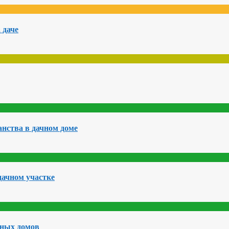
 даче
нства в дачном доме
дачном участке
чных домов