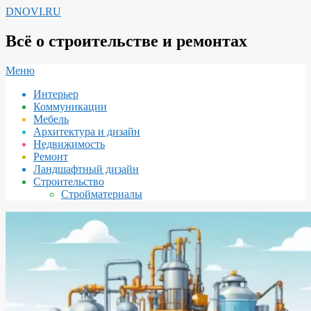
Перейти
DNOVI.RU
к
содержимому
Всё о строительстве и ремонтах
Вторичное
Меню
меню
Интерьер
навигации
Коммуникации
Мебель
Архитектура и дизайн
Недвижимость
Ремонт
Ландшафтный дизайн
Строительство
Стройматериалы