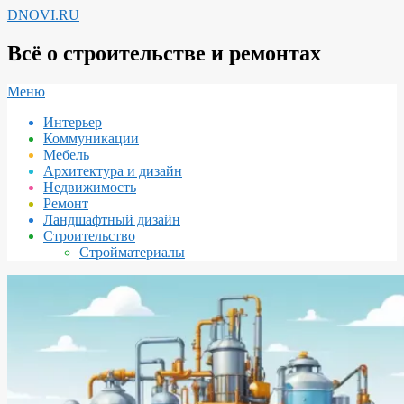
Перейти
DNOVI.RU
к
содержимому
Всё о строительстве и ремонтах
Вторичное
Меню
меню
Интерьер
навигации
Коммуникации
Мебель
Архитектура и дизайн
Недвижимость
Ремонт
Ландшафтный дизайн
Строительство
Стройматериалы