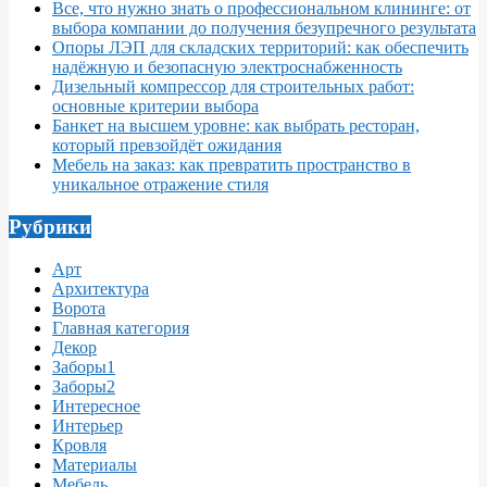
Все, что нужно знать о профессиональном клининге: от
выбора компании до получения безупречного результата
Опоры ЛЭП для складских территорий: как обеспечить
надёжную и безопасную электроснабженность
Дизельный компрессор для строительных работ:
основные критерии выбора
Банкет на высшем уровне: как выбрать ресторан,
который превзойдёт ожидания
Мебель на заказ: как превратить пространство в
уникальное отражение стиля
Рубрики
Арт
Архитектура
Ворота
Главная категория
Декор
Заборы1
Заборы2
Интересное
Интерьер
Кровля
Материалы
Мебель