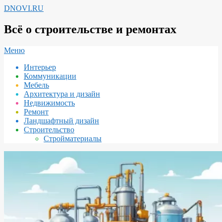
Перейти
DNOVI.RU
к
содержимому
Всё о строительстве и ремонтах
Вторичное
Меню
меню
Интерьер
навигации
Коммуникации
Мебель
Архитектура и дизайн
Недвижимость
Ремонт
Ландшафтный дизайн
Строительство
Стройматериалы