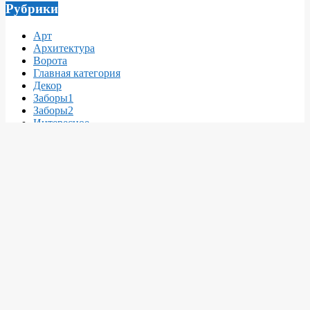
Рубрики
Арт
Архитектура
Ворота
Главная категория
Декор
Заборы1
Заборы2
Интересное
Интерьер
Кровля
Материалы
Мебель
Недвижимость
Новости
Новости
О архитектуре и дизайне
О инженерных сетях
О интерьерах
О интерьерах
О ландшафтном дизайне
О ландшафтном дизайне
О мебели
О ремонтах