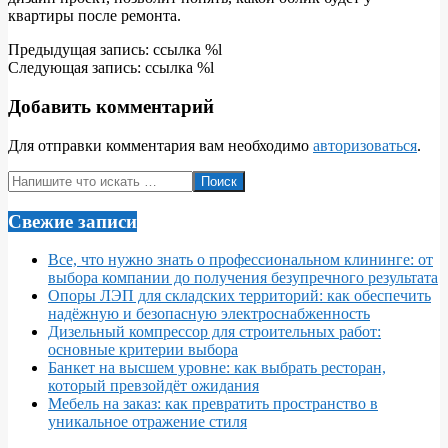
квартиры после ремонта.
2015-
Предыдущая запись: ссылка %l
11-
Следующая запись: ссылка %l
19
Добавить комментарий
Для отправки комментария вам необходимо
авторизоваться
.
Поиск
Свежие записи
Все, что нужно знать о профессиональном клининге: от
выбора компании до получения безупречного результата
Опоры ЛЭП для складских территорий: как обеспечить
надёжную и безопасную электроснабженность
Дизельный компрессор для строительных работ:
основные критерии выбора
Банкет на высшем уровне: как выбрать ресторан,
который превзойдёт ожидания
Мебель на заказ: как превратить пространство в
уникальное отражение стиля