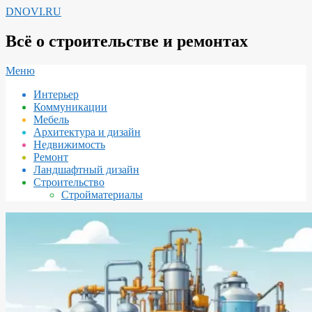
Перейти
DNOVI.RU
к
содержимому
Всё о строительстве и ремонтах
Вторичное
Меню
меню
Интерьер
навигации
Коммуникации
Мебель
Архитектура и дизайн
Недвижимость
Ремонт
Ландшафтный дизайн
Строительство
Стройматериалы