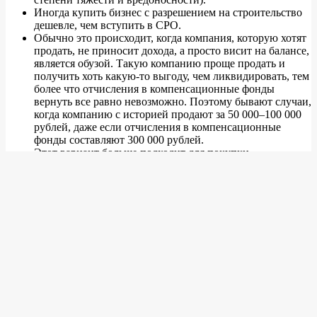
Иногда купить бизнес с разрешением на строительство
дешевле, чем вступить в СРО.
Обычно это происходит, когда компания, которую хотят
продать, не приносит дохода, а просто висит на балансе,
является обузой. Такую компанию проще продать и
получить хоть какую-то выгоду, чем ликвидировать, тем
более что отчисления в компенсационные фонды
вернуть все равно невозможно. Поэтому бывают случаи,
когда компанию с историей продают за 50 000–100 000
рублей, даже если отчисления в компенсационные
фонды составляют 300 000 рублей.
Этот вариант больше подходит для покупки
проверенной компании с целью устранения «ловушек».
Сколько стоит готовая компания с
СРО
Вопрос неоднозначный. Цена готовой компании с историей и
хорошим трафиком будет намного выше цены нулевой
компании. Опять же, стоимость зависит от того, какой
уровень ответственности выбрала компания при вступлении в
СРО и какой взнос она внесла в компенсационный фонд.
Соответственно, чем крупнее компания, тем она дороже.