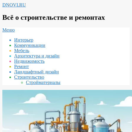
Перейти
DNOVI.RU
к
содержимому
Всё о строительстве и ремонтах
Вторичное
Меню
меню
Интерьер
навигации
Коммуникации
Мебель
Архитектура и дизайн
Недвижимость
Ремонт
Ландшафтный дизайн
Строительство
Стройматериалы