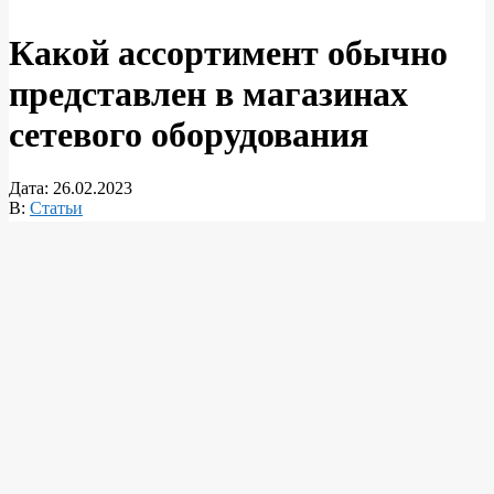
Какой ассортимент обычно
представлен в магазинах
сетевого оборудования
Дата:
26.02.2023
В:
Статьи
Бесперебойную работу предприятия большого или малого
бизнеса гарантирует грамотный выбор сетевого оборудования
и комплектующих.
Кого заинтересует магазин сетевого
оборудования «ФИБО-ТЕЛЕКОМ»
Ассортимент продукции на такую торговую площадку
привлечет в первую очередь специалистов
телекоммуникационной сферы, системных администраторов,
снабженцев предприятий. Рядовой пользователь тоже найдет
для себя повод заглянуть в
магазин сетевого оборудования