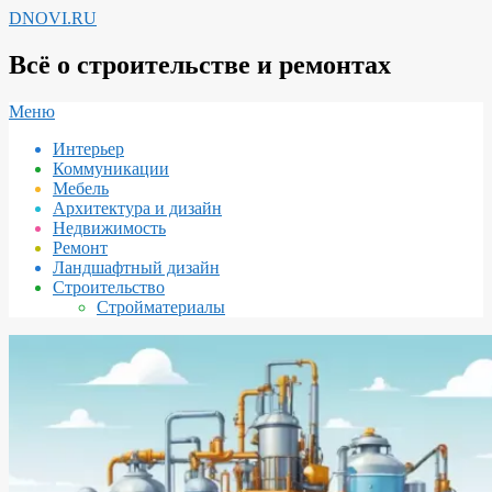
Перейти
DNOVI.RU
к
содержимому
Всё о строительстве и ремонтах
Вторичное
Меню
меню
Интерьер
навигации
Коммуникации
Мебель
Архитектура и дизайн
Недвижимость
Ремонт
Ландшафтный дизайн
Строительство
Стройматериалы