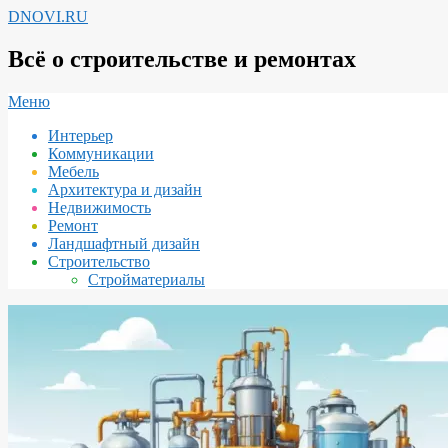
Перейти
DNOVI.RU
к
содержимому
Всё о строительстве и ремонтах
Вторичное
Меню
меню
Интерьер
навигации
Коммуникации
Мебель
Архитектура и дизайн
Недвижимость
Ремонт
Ландшафтный дизайн
Строительство
Стройматериалы