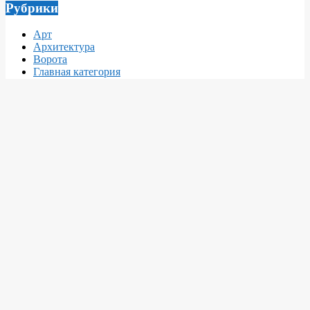
Рубрики
Арт
Архитектура
Ворота
Главная категория
Декор
Заборы1
Заборы2
Интересное
Интерьер
Кровля
Материалы
Мебель
Недвижимость
Новости
Новости
О архитектуре и дизайне
О инженерных сетях
О интерьерах
О интерьерах
О ландшафтном дизайне
О ландшафтном дизайне
О мебели
О ремонтах