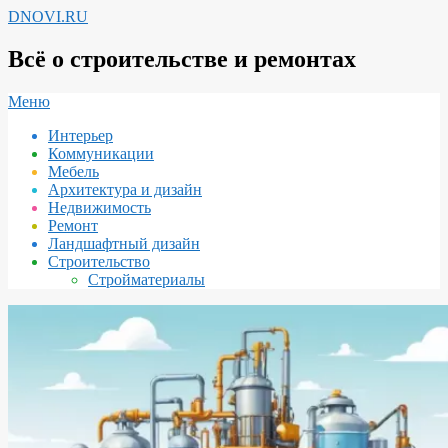
Перейти
DNOVI.RU
к
содержимому
Всё о строительстве и ремонтах
Вторичное
Меню
меню
Интерьер
навигации
Коммуникации
Мебель
Архитектура и дизайн
Недвижимость
Ремонт
Ландшафтный дизайн
Строительство
Стройматериалы