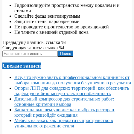
Гидроизолируйте пространство между цокалем и и
стенами
Сделайте фасад вентелируемым
Защитите стены паробарьерами
Не проводите строительство во время дождей
Не тяните с внешней отделкой дома
2022-
Предыдущая запись: ссылка %l
05-
Следующая запись: ссылка %l
06
Поиск
Свежие записи
Все, что нужно знать о профессиональном клининге: от
выбора компании до получения безупречного результата
Опоры ЛЭП для складских территорий: как обеспечить
надёжную и безопасную электроснабженность
Дизельный компрессор для строительных работ:
основные критерии выбора
Банкет на высшем уровне: как выбрать ресторан,
который превзойдёт ожидания
Мебель на заказ: как превратить пространство в
уникальное отражение стиля