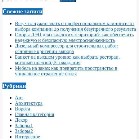
Свежие записи
Все, что нужно знать о профессиональном клининге: от
выбора компании до получения безупречного результата
Опоры ЛЭП для складских территорий: как обеспечить
надёжную и безопасную электроснабженность
Дизельный компрессор для строительных работ:
основные критерии выбора
Банкет на высшем уровне: как выбрать ресторан,
который превзойдёт ожидания
Мебель на заказ: как превратить пространство в
уникальное отражение стиля
Рубрики
Арт
Архитектура
Ворота
Главная категория
Декор
Заборы1
Заборы2
Интересное