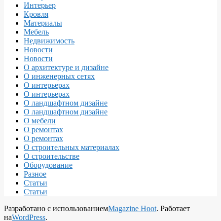
Интерьер
Кровля
Материалы
Мебель
Недвижимость
Новости
Новости
О архитектуре и дизайне
О инженерных сетях
О интерьерах
О интерьерах
О ландшафтном дизайне
О ландшафтном дизайне
О мебели
О ремонтах
О ремонтах
О строительных материалах
О строительстве
Оборудование
Разное
Статьи
Статьи
Разработано с использованием
Magazine Hoot
. Работает
на
WordPress
.