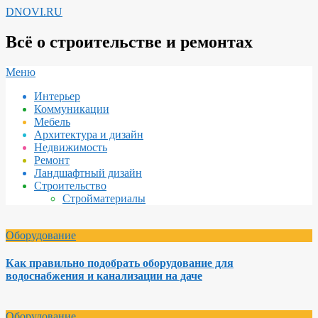
Перейти
DNOVI.RU
к
содержимому
Всё о строительстве и ремонтах
Вторичное
Меню
меню
Интерьер
навигации
Коммуникации
Мебель
Архитектура и дизайн
Недвижимость
Ремонт
Ландшафтный дизайн
Строительство
Стройматериалы
Оборудование
Как правильно подобрать оборудование для
водоснабжения и канализации на даче
Оборудование